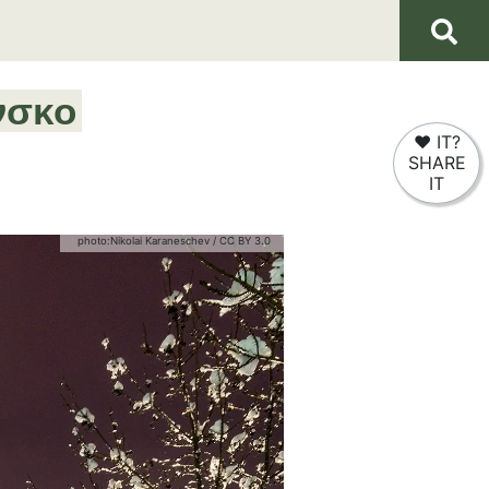
νσκο
❤
IT?
SHARE
IT
photo:
Nikolai Karaneschev
/
CC BY 3.0