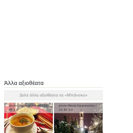
Άλλα αξιοθέατα
Δείτε άλλα αξιοθέατα σε «
Μπάνσκο
»
photo:
Charlie Marchant
/
CC
photo:
Nikolai Karaneschev
/
BY 2.0
CC BY 3.0