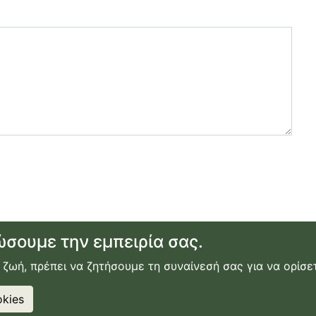
ώσουμε την εμπειρία σας.
 ζωή, πρέπει να ζητήσουμε τη συναίνεσή σας για να ορίσετ
ικίαση αυτοκινήτου
|
ακτοπλοϊκά εισιτήρια
|
εγγραφή ή σύν
χρήσης
|
πολιτική απορρήτου
kies
2026
Κατασκευή Ιστοσελίδας
Webdimension