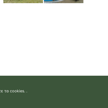
ε τα cookies.
.
δεση
|
επικοινωνία
|
όροι