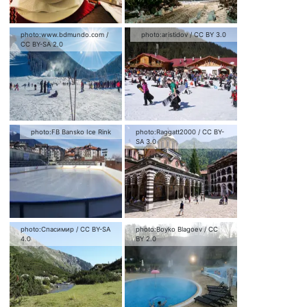
photo:
www.bdmundo.com
/
photo:
aristidov
/
CC BY 3.0
CC BY-SA 2.0
photo:
FB Bansko Ice Rink
photo:
Raggatt2000
/
CC BY-
SA 3.0
photo:
Спасимир
/
CC BY-SA
photo:
Boyko Blagoev
/
CC
4.0
BY 2.0