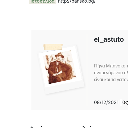
Ιστοσελίδα
http://bansko.bg/
el_astuto
Πήγα Μπάνσκο τ
αναμενόμενου αλ
είναι και τα γειτ
08/12/2021
0