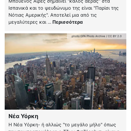
Μπουένος Άιρες σημαίνει "καλός αέρας" στα
Ισπανικά και το ψευδώνυμο της είναι "Παρίσι της
Νότιας Αμερικής". Αποτελεί μια από τις
μεγαλύτερες και ...
Περισσότερα
photo:
GPA Photo Archive
/
CC BY 2.0
Νέα Υόρκη
Η Νέα Υόρκη- ή αλλιώς "το μεγάλο μήλο" όπως