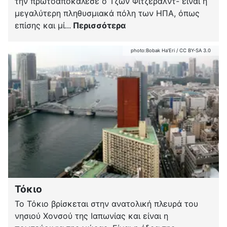
την πρωτοαποκάλεσε ο Τζων Φιτζέραλντ- είναι η
μεγαλύτερη πληθυσμιακά πόλη των ΗΠΑ, όπως
επίσης και μί...
Περισσότερα
photo:
Bobak Ha'Eri
/
CC BY-SA 3.0
Τόκιο
Το Τόκιο βρίσκεται στην ανατολική πλευρά του
νησιού Χονσού της Ιαπωνίας και είναι η