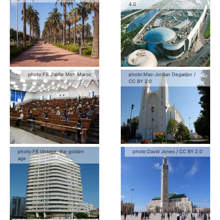
4.0
photo:
FB J'aime Mon Maroc
photo:
Mac-Jordan Degadjor
/
CC BY 2.0
photo:
FB Vintage, the golden
photo:
David Jones
/
CC BY 2.0
age