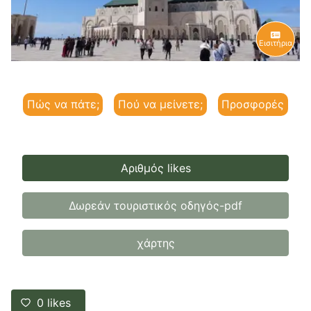
Εισιτήρια
Πώς να πάτε;
Πού να μείνετε;
Προσφορές
Αριθμός likes
Δωρεάν τουριστικός οδηγός-pdf
χάρτης
0
likes