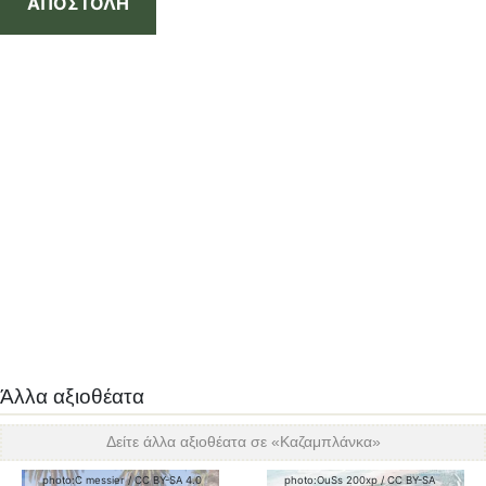
ΑΠΟΣΤΟΛΗ
Άλλα αξιοθέατα
Δείτε άλλα αξιοθέατα σε «
Καζαμπλάνκα
»
photo:
C messier
/
CC BY-SA 4.0
photo:
OuSs 200xp
/
CC BY-SA