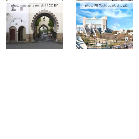
photo:
mustapha ennaimi
/
CC BY
photo:
FB Technopark تكنوبارك
2.0