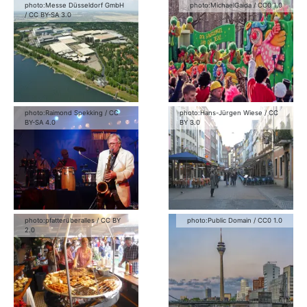
photo:
Messe Düsseldorf GmbH
photo:
MichaelGaida
/
CC0 1.0
/
CC BY-SA 3.0
photo:
Raimond Spekking
/
CC
photo:
Hans-Jürgen Wiese
/
CC
BY-SA 4.0
BY 3.0
photo:
pfatterüberalles
/
CC BY
photo:
Public Domain
/
CC0 1.0
2.0