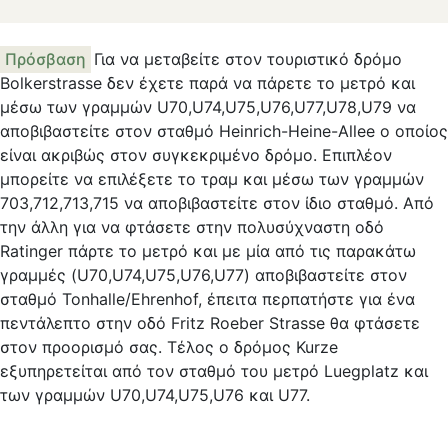
Πρόσβαση
Για να μεταβείτε στον τουριστικό δρόμο
Bolkerstrasse δεν έχετε παρά να πάρετε το μετρό και
μέσω των γραμμών U70,U74,U75,U76,U77,U78,U79 να
αποβιβαστείτε στον σταθμό Heinrich-Heine-Allee ο οποίος
είναι ακριβώς στον συγκεκριμένο δρόμο. Επιπλέον
μπορείτε να επιλέξετε το τραμ και μέσω των γραμμών
703,712,713,715 να αποβιβαστείτε στον ίδιο σταθμό. Από
την άλλη για να φτάσετε στην πολυσύχναστη οδό
Ratinger πάρτε το μετρό και με μία από τις παρακάτω
γραμμές (U70,U74,U75,U76,U77) αποβιβαστείτε στον
σταθμό Tonhalle/Ehrenhof, έπειτα περπατήστε για ένα
πεντάλεπτο στην οδό Fritz Roeber Strasse θα φτάσετε
στον προορισμό σας. Τέλος ο δρόμος Kurze
εξυπηρετείται από τον σταθμό του μετρό Luegplatz και
των γραμμών U70,U74,U75,U76 και U77.