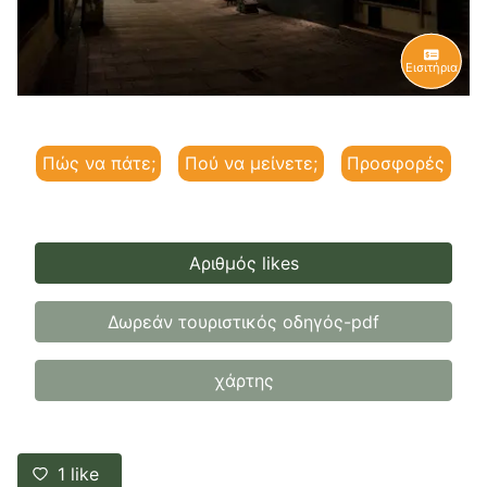
Εισιτήρια
Πώς να πάτε;
Πού να μείνετε;
Προσφορές
Αριθμός likes
Δωρεάν τουριστικός οδηγός-pdf
χάρτης
1
like