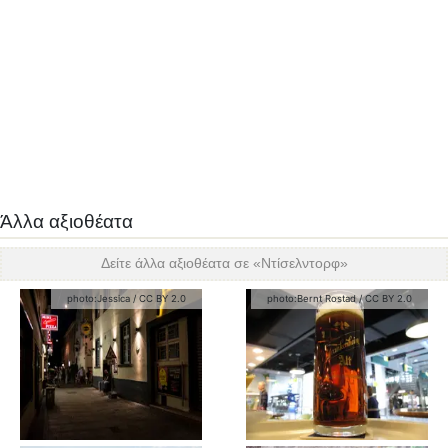
Άλλα αξιοθέατα
Δείτε άλλα αξιοθέατα σε «
Ντίσελντορφ
»
photo:
Jessica
/
CC BY 2.0
photo:
Bernt Rostad
/
CC BY 2.0