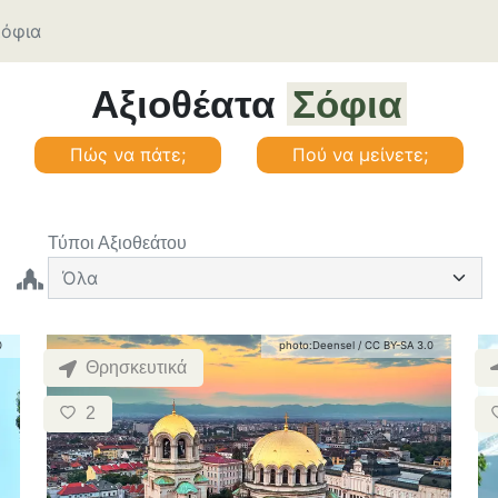
όφια
Αξιοθέατα
Σόφια
Πώς να πάτε;
Πού να μείνετε;
Τύποι Αξιοθεάτου
0
photo:
Deensel
/
CC BY-SA 3.0
Θρησκευτικά
2