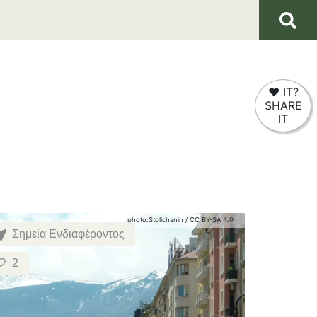
❤
IT?
SHARE
IT
photo:
Stolichanin
/
CC BY-SA 4.0
Σημεία Ενδιαφέροντος
2