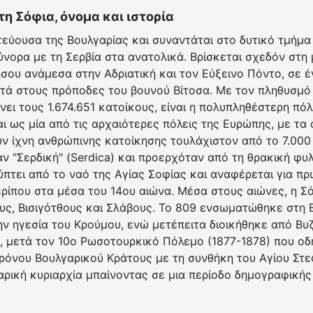
τη Σόφια, όνομα και ιστορία
τεύουσα της Βουλγαρίας και συναντάται στο δυτικό τμήμα
ύνορα με τη Σερβία στα ανατολικά. Βρίσκεται σχεδόν στη
ου ανάμεσα στην Αδριατική και τον Εύξεινο Πόντο, σε έ
τά στους πρόποδες του βουνού Βίτοσα. Με τον πληθυσμό 
νει τους 1.674.651 κατοίκους, είναι η πολυπληθέστερη πόλ
ι ως μία από τις αρχαιότερες πόλεις της Ευρώπης, με τα
ν ίχνη ανθρώπινης κατοίκησης τουλάχιστον από το 7.000 
ν "Σερδική" (Serdica) και προερχόταν από τη θρακική φυ
πτει από το ναό της Αγίας Σοφίας και αναφέρεται για π
ερίπου στα μέσα του 14ου αιώνα. Μέσα στους αιώνες, η Σ
υς, Βισιγότθους και Σλάβους. Το 809 ενσωματώθηκε στη 
ν ηγεσία του Κρούμου, ενώ μετέπειτα διοικήθηκε από Βυζ
, μετά τον 10ο Ρωσοτουρκικό Πόλεμο (1877-1878) που οδ
χρόνου Βουλγαρικού Κράτους με τη συνθήκη του Αγίου Στε
ρική κυριαρχία μπαίνοντας σε μια περίοδο δημογραφικής