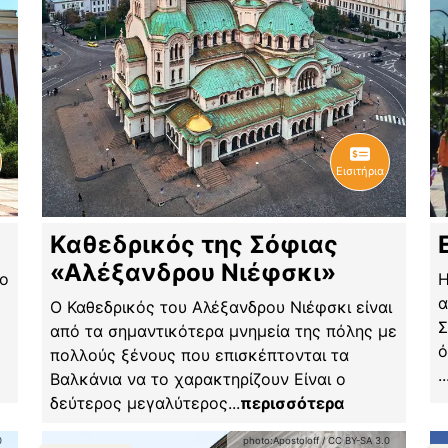
Εισιτήρια
Καθεδρικός της Σόφιας
«Αλέξανδρου Νιέφσκι»
ρο
Η
α
Ο Καθεδρικός του Αλέξανδρου Νιέφσκι είναι
Σ
από τα σημαντικότερα μνημεία της πόλης με
ό
πολλούς ξένους που επισκέπτονται τα
..
Βαλκάνια να το χαρακτηρίζουν Είναι ο
δεύτερος μεγαλύτερος
...
περισσότερα
0
photo:
Apostoloff
/
CC BY-SA 3.0