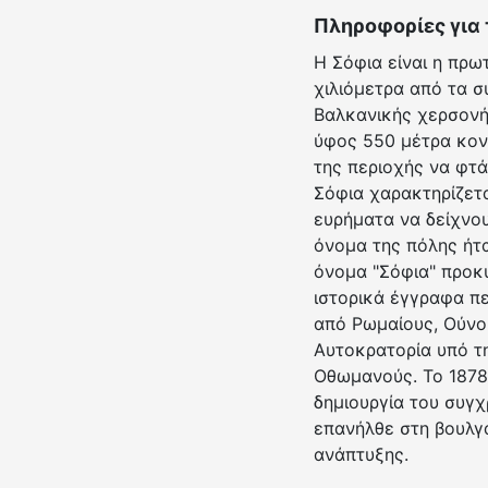
Πληροφορίες για 
Η Σόφια είναι η πρω
χιλιόμετρα από τα σ
Βαλκανικής χερσονήσ
ύφος 550 μέτρα κον
της περιοχής να φτά
Σόφια χαρακτηρίζετα
ευρήματα να δείχνου
όνομα της πόλης ήτα
όνομα "Σόφια" προκύ
ιστορικά έγγραφα π
από Ρωμαίους, Ούνο
Αυτοκρατορία υπό τη
Οθωμανούς. Το 1878
δημιουργία του συγ
επανήλθε στη βουλγα
ανάπτυξης.