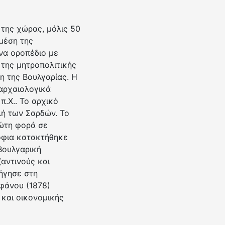
 της χώρας, μόλις 50
 μέση της
να οροπέδιο με
της μητροπολιτικής
η της Βουλγαρίας. Η
 αρχαιολογικά
π.Χ.. Το αρχικό
λή των Σαρδών. Το
ρώτη φορά σε
όφια κατακτήθηκε
Βουλγαρική
αντινούς και
ήγησε στη
φάνου (1878)
 και οικονομικής