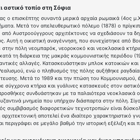
ι αστικό τοπίο στη Σόφια
ας ο επισκέπτης συναντά μερικά αρχαία ρωμαικά (4ος μ.Χ, 
ήματα. Μετά τον απελευθερωτικό πόλεμο (1878) ο πρίγκι
 από Αυστροούγγρους αρχιτέκτονες να σχεδιάσουν τα δημ
ς. Αυτή η οικιστική αναγέννηση, που συνεχίστηκε από Β
 στην πόλη νεομπαρόκ, νεοροκοκό και νεοκλασικά κτήρια
ατά τη διάρκεια της μακράς κομμουνιστικής περιόδου (1
αντικές αλλαγές. Κατασκευάστηκαν μπλοκ κατοικιών και 
 Ρεαλισμού, ενώ ο πληθυσμός της πόλης αυξήθηκε ραγδαία
τευσης. Μετά το 1989 και την πτώση του Κομμουνισμού, 
 σύγχρονα κτήρια και γυάλινες κατασκευές στον αστικό 
 προσθήκες συνδυάστηκαν με τα παλαιότερα νεοκλασικά 
βυζαντινά μνημεία που υπήρχαν διάσπαρτα στην πόλη. Σίγ
κός συμβιβασμός διαφορετικών τεχνοτροπιών είναι δύσκολ
 αρχιτεκτονική αποτελεί ένα ιδιαίτερο χαρακτηριστικό γ
αι περιγράφει σε μεγάλο βαθμό την ιστορική εξέλιξη και π