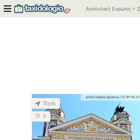
Ανατολική Ευρώπη
>
Σ
photo:
Isabela Ignatova
/
CC BY-SA 4.
Τέχνη
3