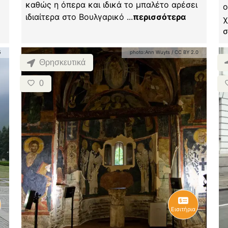
καθώς η όπερα και ιδικά το μπαλέτο αρέσει
ο
ιδιαίτερα στο Βουλγαρικό
...
περισσότερα
χ
σ
5
photo:
Ann Wuyts
/
CC BY 2.0
Θρησκευτικά
0
Εισιτήρια