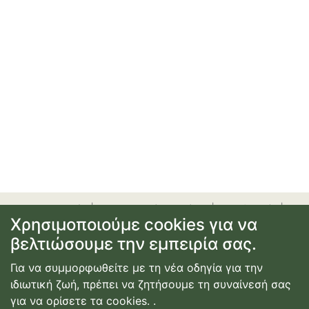
προσφορές
|
αεροπορικά εισιτήρια
|
ξενοδοχεία
|
Χρησιμοποιούμε cookies για να
ενοικίαση αυτοκινήτου
|
ακτοπλοϊκά εισιτήρια
|
εγγραφή
βελτιώσουμε την εμπειρία σας.
ή σύνδεση
|
επικοινωνία
|
όροι χρήσης
|
πολιτική
απορρήτου
Για να συμμορφωθείτε με τη νέα οδηγία για την
© Copyright
2026
Κατασκευή Ιστοσελίδας
ιδιωτική ζωή, πρέπει να ζητήσουμε τη συναίνεσή σας
Webdimension
για να ορίσετε τα cookies.
.