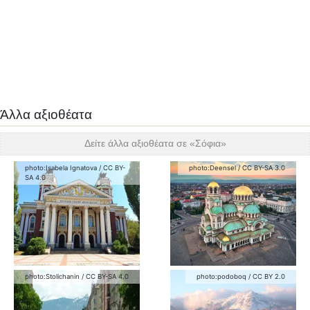
Άλλα αξιοθέατα
Δείτε άλλα αξιοθέατα σε «
Σόφια
»
photo:
Isabela Ignatova
/
CC BY-
photo:
Deensel
/
CC BY-SA 3.0
SA 4.0
photo:
Stolichanin
/
CC BY-SA 4.0
photo:
podoboq
/
CC BY 2.0