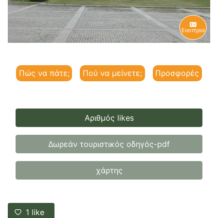
Εισιτήρια
Πώς να πάτε;
Πού να μείνετε;
Προσφορές
Αριθμός likes
Δωρεάν τουριστικός οδηγός-pdf
χάρτης
1
like