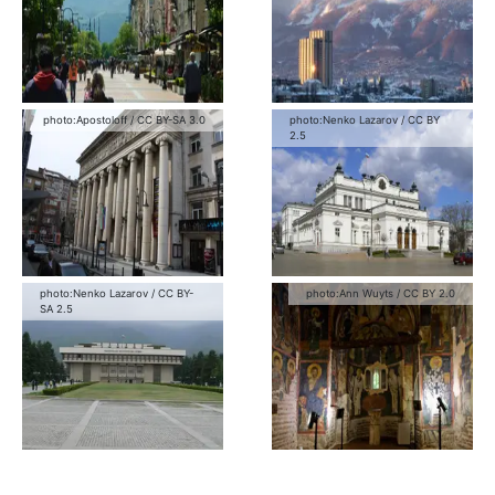
photo:
Apostoloff
/
CC BY-SA 3.0
photo:
Nenko Lazarov
/
CC BY
2.5
photo:
Nenko Lazarov
/
CC BY-
photo:
Ann Wuyts
/
CC BY 2.0
SA 2.5