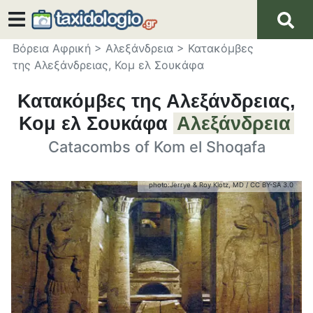
Βόρεια Αφρική
>
Αλεξάνδρεια
>
Κατακόμβες
της Αλεξάνδρειας, Κομ ελ Σουκάφα
Κατακόμβες της Αλεξάνδρειας,
Κομ ελ Σουκάφα
Αλεξάνδρεια
Catacombs of Kom el Shoqafa
photo:
Jerrye & Roy Klotz, MD
/
CC BY-SA 3.0