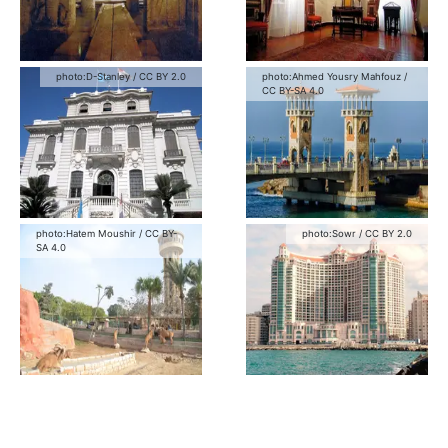
photo:
D-Stanley
/
CC BY 2.0
photo:
Ahmed Yousry Mahfouz
/
CC BY-SA 4.0
photo:
Hatem Moushir
/
CC BY-
photo:
Sowr
/
CC BY 2.0
SA 4.0