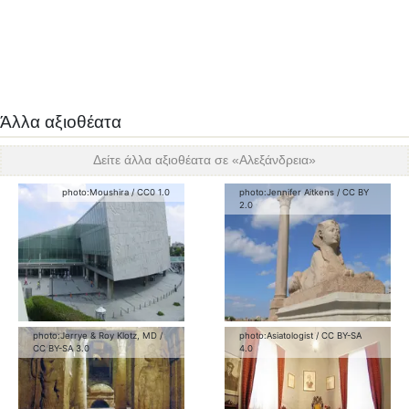
Άλλα αξιοθέατα
Δείτε άλλα αξιοθέατα σε «
Αλεξάνδρεια
»
photo:
Moushira
/
CC0 1.0
photo:
Jennifer Aitkens
/
CC BY
2.0
photo:
Jerrye & Roy Klotz, MD
/
photo:
Asiatologist
/
CC BY-SA
CC BY-SA 3.0
4.0