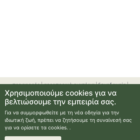
προσφορές
|
αεροπορικά εισιτήρια
|
ξενοδοχεία
|
Χρησιμοποιούμε cookies για να
ενοικίαση αυτοκινήτου
|
ακτοπλοϊκά εισιτήρια
|
εγγραφή
ή σύνδεση
|
επικοινωνία
|
όροι χρήσης
|
πολιτική
βελτιώσουμε την εμπειρία σας.
απορρήτου
Για να συμμορφωθείτε με τη νέα οδηγία για την
© Copyright
2026
Κατασκευή Ιστοσελίδας
ιδιωτική ζωή, πρέπει να ζητήσουμε τη συναίνεσή σας
Webdimension
για να ορίσετε τα cookies.
.