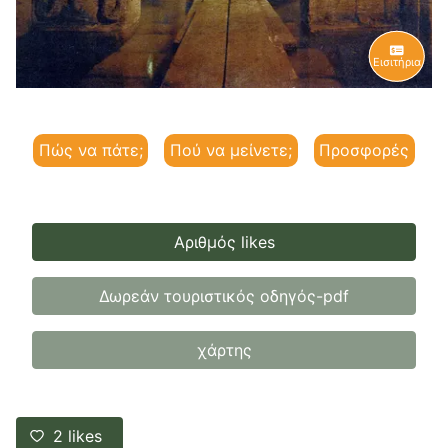
Εισιτήρια
Πώς να πάτε;
Πού να μείνετε;
Προσφορές
Αριθμός likes
Δωρεάν τουριστικός οδηγός-pdf
χάρτης
2
likes