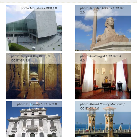
photo:
Moushira
/
CC0 1.0
photo:
Jennifer Aitkens
/
CC BY
2.0
photo:
Jerrye & Roy Klotz, MD
/
photo:
Asiatologist
/
CC BY-SA
CC BY-SA 3.0
4.0
photo:
D-Stanley
/
CC BY 2.0
photo:
Ahmed Yousry Mahfouz
/
CC BY-SA 4.0