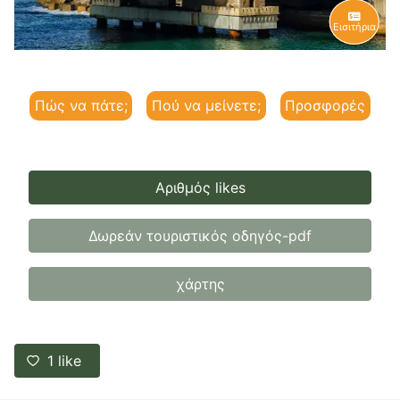
Εισιτήρια
Πώς να πάτε;
Πού να μείνετε;
Προσφορές
Αριθμός likes
Δωρεάν τουριστικός οδηγός-pdf
χάρτης
1
like