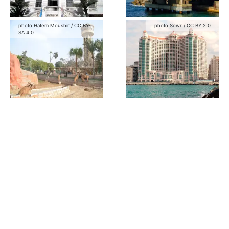
photo:
Hatem Moushir
/
CC BY-
photo:
Sowr
/
CC BY 2.0
SA 4.0