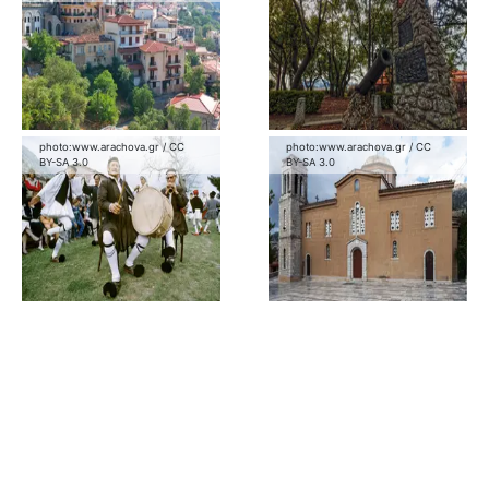
photo:
www.arachova.gr
/
CC
photo:
www.arachova.gr
/
CC
BY-SA 3.0
BY-SA 3.0