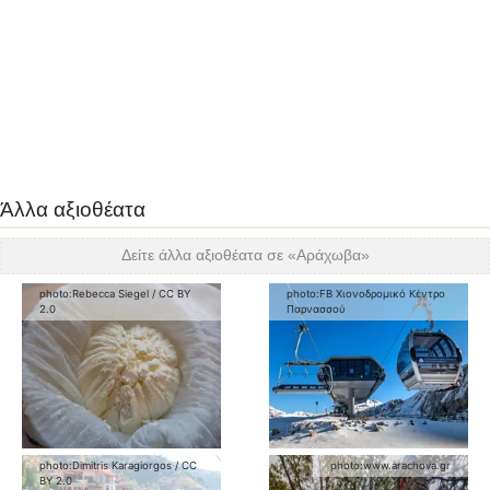
Άλλα αξιοθέατα
Δείτε άλλα αξιοθέατα σε «
Αράχωβα
»
photo:
Rebecca Siegel
/
CC BY
photo:
FB Χιονοδρομικό Κέντρο
2.0
Παρνασσού
photo:
Dimitris Karagiorgos
/
CC
photo:
www.arachova.gr
BY 2.0