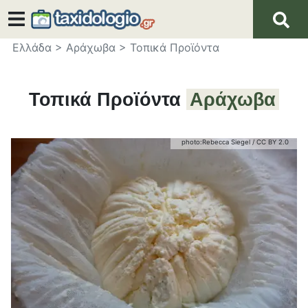
Ελλάδα
>
Αράχωβα
>
Τοπικά Προϊόντα
Τοπικά Προϊόντα
Αράχωβα
photo:
Rebecca Siegel
/
CC BY 2.0