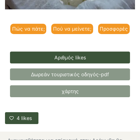
Πώς να πάτε;
Πού να μείνετε;
Προσφορές
Αριθμός likes
Δωρεάν τουριστικός οδηγός-pdf
χάρτης
4
likes