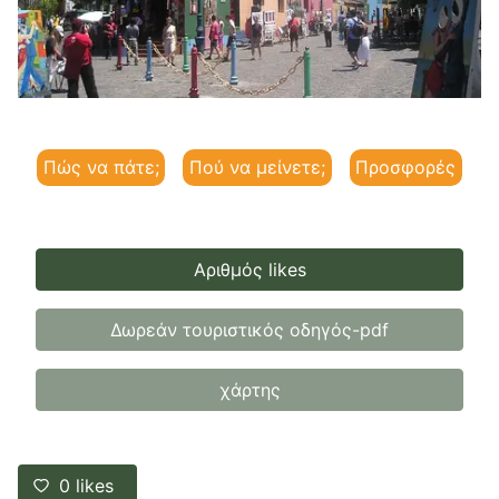
Πώς να πάτε;
Πού να μείνετε;
Προσφορές
Αριθμός likes
Δωρεάν τουριστικός οδηγός-pdf
χάρτης
0
likes