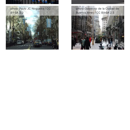
photo:
Paulo JC Nogueira
/
CC
photo:
Gobierno de la Ciudad de
BY-SA 3.0
Buenos Aires
/
CC BY-SA 2.5