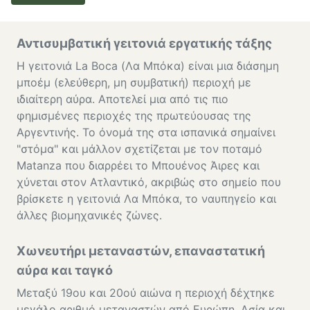
Αντισυμβατική γειτονιά εργατικής τάξης
Η γειτονιά La Boca (Λα Μπόκα) είναι μια διάσημη
μποέμ (ελεύθερη, μη συμβατική) περιοχή με
ιδιαίτερη αύρα. Αποτελεί μια από τις πιο
φημισμένες περιοχές της πρωτεύουσας της
Αργεντινής. Το όνομά της στα ισπανικά σημαίνει
"στόμα" και μάλλον σχετίζεται με τον ποταμό
Matanza που διαρρέει το Μπουένος Άιρες και
χύνεται στον Ατλαντικό, ακριβώς στο σημείο που
βρίσκετε η γειτονιά Λα Μπόκα, το ναυπηγείο και
άλλες βιομηχανικές ζώνες.
Χωνευτήρι μεταναστών, επαναστατική
αύρα και ταγκό
Μεταξύ 19ου και 20ού αιώνα η περιοχή δέχτηκε
μεγάλο αριθμό μεταναστών από Ευρώπη, Ασία και