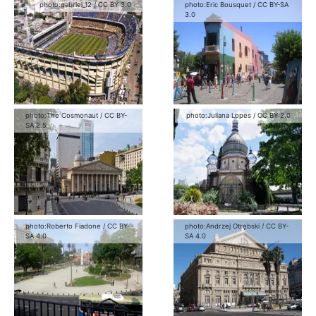
photo:
gabriel_12
/
CC BY 3.0
photo:
Eric Bousquet
/
CC BY-SA
3.0
photo:
The Cosmonaut
/
CC BY-
photo:
Juliana Lopes
/
CC BY 2.0
SA 2.5
photo:
Roberto Fiadone
/
CC BY-
photo:
Andrzej Otrębski
/
CC BY-
SA 4.0
SA 4.0