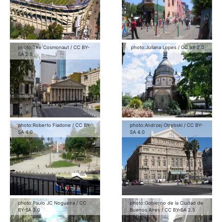
photo:
The Cosmonaut
/
CC BY-
photo:
Juliana Lopes
/
CC BY 2.0
SA 2.5
photo:
Roberto Fiadone
/
CC BY-
photo:
Andrzej Otrębski
/
CC BY-
SA 4.0
SA 4.0
photo:
Paulo JC Nogueira
/
CC
photo:
Gobierno de la Ciudad de
BY-SA 3.0
Buenos Aires
/
CC BY-SA 2.5