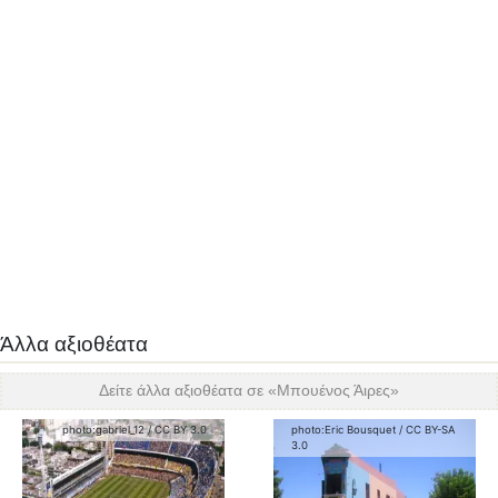
Άλλα αξιοθέατα
Δείτε άλλα αξιοθέατα σε «
Μπουένος Άιρες
»
photo:
gabriel_12
/
CC BY 3.0
photo:
Eric Bousquet
/
CC BY-SA
3.0