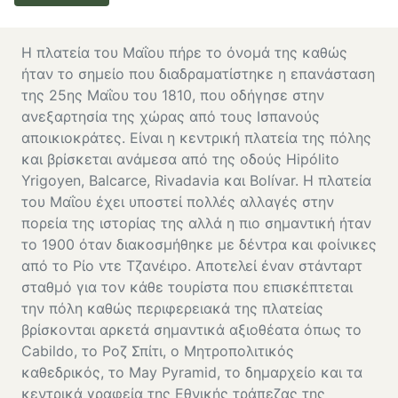
Η πλατεία του Μαΐου πήρε το όνομά της καθώς
ήταν το σημείο που διαδραματίστηκε η επανάσταση
της 25ης Μαΐου του 1810, που οδήγησε στην
ανεξαρτησία της χώρας από τους Ισπανούς
αποικιοκράτες. Είναι η κεντρική πλατεία της πόλης
και βρίσκεται ανάμεσα από της οδούς Hipólito
Yrigoyen, Balcarce, Rivadavia και Bolívar. Η πλατεία
του Μαΐου έχει υποστεί πολλές αλλαγές στην
πορεία της ιστορίας της αλλά η πιο σημαντική ήταν
το 1900 όταν διακοσμήθηκε με δέντρα και φοίνικες
από το Ρίο ντε Τζανέιρο. Αποτελεί έναν στάνταρτ
σταθμό για τον κάθε τουρίστα που επισκέπτεται
την πόλη καθώς περιφερειακά της πλατείας
βρίσκονται αρκετά σημαντικά αξιοθέατα όπως το
Cabildo, το Ροζ Σπίτι, ο Μητροπολιτικός
καθεδρικός, το May Pyramid, το δημαρχείο και τα
κεντρικά γραφεία της Εθνικής τράπεζας της