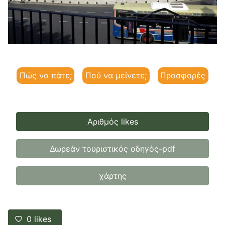
Πώς να πάτε;
Πού να μείνετε;
Προσφορές
Αριθμός likes
Δωρεάν τουριστικός οδηγός-pdf
χάρτης
0
likes