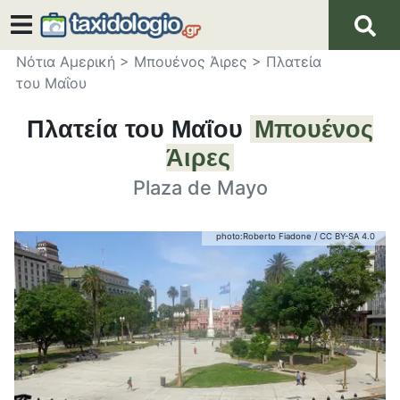
Νότια Αμερική
>
Μπουένος Άιρες
>
Πλατεία
του Μαΐου
Πλατεία του Μαΐου
Μπουένος
Άιρες
Plaza de Mayo
photo:
Roberto Fiadone
/
CC BY-SA 4.0