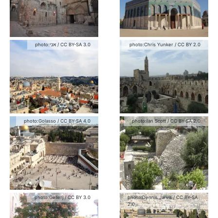
photo:
אני
/
CC BY-SA 3.0
photo:
Chris Yunker
/
CC BY 2.0
photo:
Golasso
/
CC BY-SA 4.0
photo:
Ian Scott
/
CC BY-SA 2.0
photo:
Gellerj
/
CC BY 3.0
photo:
Dennis Jarvis
/
CC BY-SA
2.0