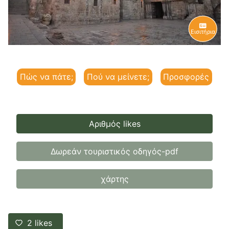
Εισιτήρια
Πώς να πάτε;
Πού να μείνετε;
Προσφορές
Αριθμός likes
Δωρεάν τουριστικός οδηγός-pdf
χάρτης
2
likes