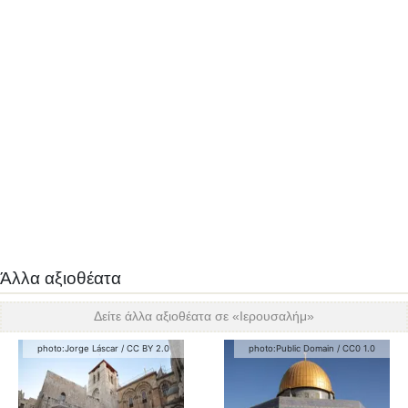
Άλλα αξιοθέατα
Δείτε άλλα αξιοθέατα σε «
Ιερουσαλήμ
»
photo:
Jorge Láscar
/
CC BY 2.0
photo:
Public Domain
/
CC0 1.0