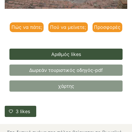
Πώς να πάτε;
Πού να μείνετε;
Προσφορές
Αριθμός likes
Δωρεάν τουριστικός οδηγός-pdf
χάρτης
3
likes