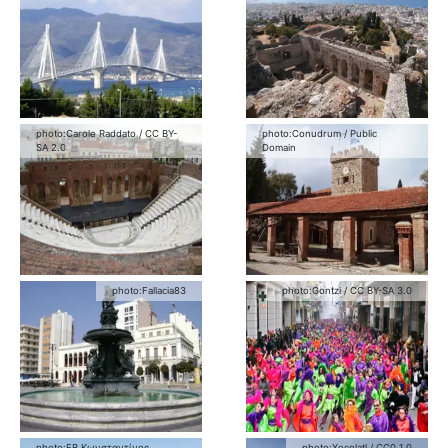
photo:
Carole Raddato
/
CC BY-
photo:
Conudrum
/
Public
SA 2.0
Domain
photo:
Fallacia83
photo:
Gontzi
/
CC BY-SA 3.0
photo:
FB Κωνσταντίνος
photo:
Xocolatl
/
CC0 1.0