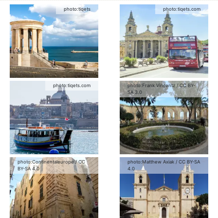
photo:
tiqets
photo:
tiqets.com
photo:
tiqets.com
photo:
Frank Vincentz
/
CC BY-
SA 3.0
photo:
Continentaleurope
/
CC
photo:
Matthew Axiak
/
CC BY-SA
BY-SA 4.0
4.0