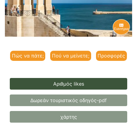
Εισιτήρια
Πώς να πάτε;
Πού να μείνετε;
Προσφορές
Αριθμός likes
Δωρεάν τουριστικός οδηγός-pdf
χάρτης