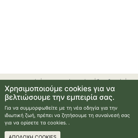
προσφορές
|
αεροπορικά εισιτήρια
|
ξενοδοχεία
|
Χρησιμοποιούμε cookies για να
ενοικίαση αυτοκινήτου
|
ακτοπλοϊκά εισιτήρια
|
εγγραφή
βελτιώσουμε την εμπειρία σας.
ή σύνδεση
|
επικοινωνία
|
όροι χρήσης
|
πολιτική
απορρήτου
Για να συμμορφωθείτε με τη νέα οδηγία για την
© Copyright
2026
Κατασκευή Ιστοσελίδας
ιδιωτική ζωή, πρέπει να ζητήσουμε τη συναίνεσή σας
Webdimension
για να ορίσετε τα cookies.
.
ΑΠΟΔΟΧΗ COOKIES