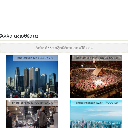
Άλλα αξιοθέατα
Δείτε άλλα αξιοθέατα σε «
Τόκιο
»
photo:
Luke Ma
/
CC BY 2.0
photo:
Yves Picq
/
CC BY-SA 3.0
photo:
Jeremy S
/
CC BY-SA 2.0
photo:
Pharaoh_EZYPT
/
CC0 1.0