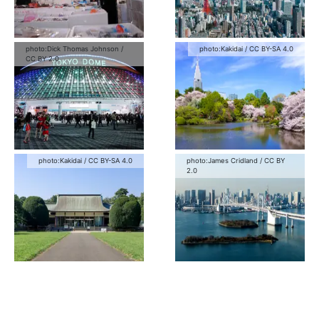
photo:
Dick Thomas Johnson
/
photo:
Kakidai
/
CC BY-SA 4.0
CC BY 2.0
photo:
Kakidai
/
CC BY-SA 4.0
photo:
James Cridland
/
CC BY
2.0