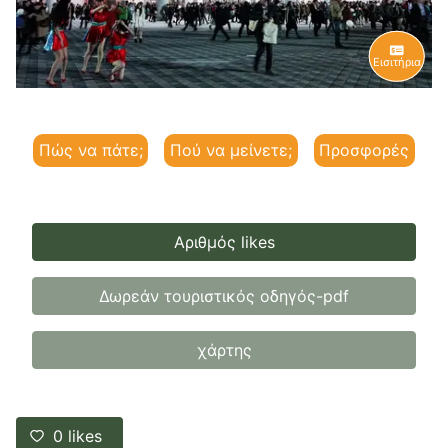
Εισιτήρια
Πώς να πάτε;
Πού να μείνετε;
Προσφορές
Αριθμός likes
Δωρεάν τουριστικός οδηγός-pdf
χάρτης
0
likes