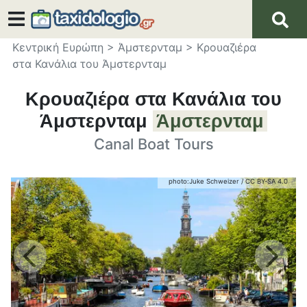
Κεντρική Ευρώπη
>
Άμστερνταμ
>
Κρουαζιέρα
στα Κανάλια του Άμστερνταμ
Κρουαζιέρα στα Κανάλια του
Άμστερνταμ
Άμστερνταμ
Canal Boat Tours
photo:
Juke Schweizer
/
CC BY-SA 4.0