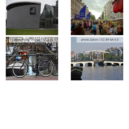
photo:
Public Domain
/
CC0 1.0
photo:
Zairon
/
CC BY-SA 4.0