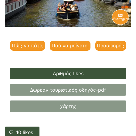
Εισιτήρια
Πώς να πάτε;
Πού να μείνετε;
Προσφορές
Αριθμός likes
Δωρεάν τουριστικός οδηγός-pdf
χάρτης
10
likes