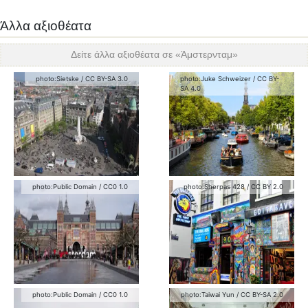
Άλλα αξιοθέατα
Δείτε άλλα αξιοθέατα σε «
Άμστερνταμ
»
photo:
Sietske
/
CC BY-SA 3.0
photo:
Juke Schweizer
/
CC BY-
SA 4.0
photo:
Public Domain
/
CC0 1.0
photo:
Sherpas 428
/
CC BY 2.0
photo:
Public Domain
/
CC0 1.0
photo:
Taiwai Yun
/
CC BY-SA 2.0