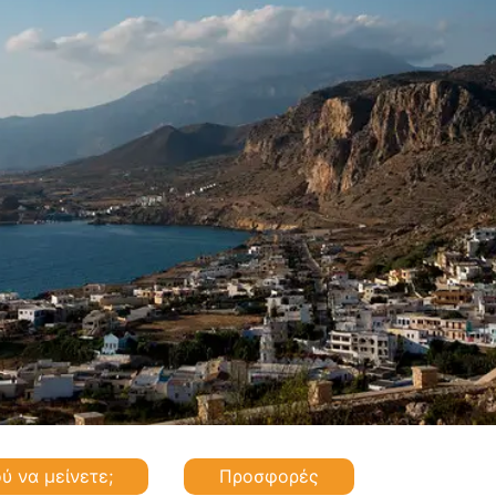
ύ να μείνετε;
Προσφορές