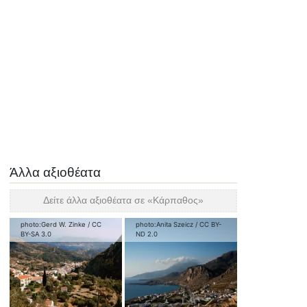
Άλλα αξιοθέατα
Δείτε άλλα αξιοθέατα σε «
Κάρπαθος
»
photo:
Gerd W. Zinke
/
CC
photo:
Anita Szeicz
/
CC BY-
BY-SA 3.0
ND 2.0