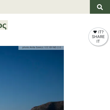
ος
❤
IT?
SHARE
IT
photo:
Anita Szeicz
/
CC BY-ND 2.0