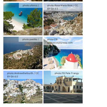
photo:
ufoncz
/
photo:
Rosa-Maria Rinkl
/
CC
BY-SA 4.0
photo:
pastitio
/
photo:
FB
gogreeceyourway.com
photo:
Andrewthefourth
/
CC
photo:
FB Pete Frangy
BY-SA 4.0