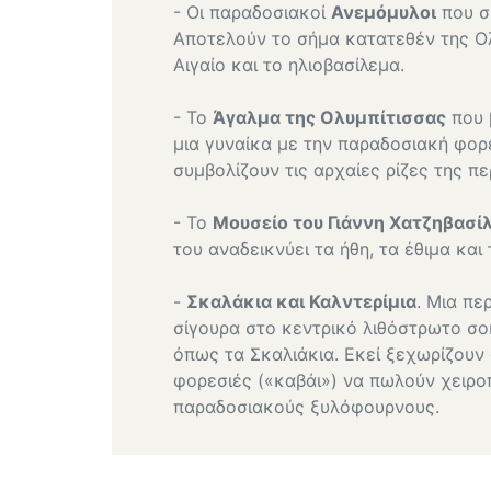
- Οι παραδοσιακοί
Ανεμόμυλοι
που σ
Αποτελούν το σήμα κατατεθέν της Ο
Αιγαίο και το ηλιοβασίλεμα.
- Το
Άγαλμα της Ολυμπίτισσας
που 
μια γυναίκα με την παραδοσιακή φορ
συμβολίζουν τις αρχαίες ρίζες της πε
- Το
Μουσείο του Γιάννη Χατζηβασί
του αναδεικνύει τα ήθη, τα έθιμα και 
-
Σκαλάκια και Καλντερίμια
. Μια π
σίγουρα στο κεντρικό λιθόστρωτο σο
όπως τα Σκαλιάκια. Εκεί ξεχωρίζουν 
φορεσιές («καβάι») να πωλούν χειρο
παραδοσιακούς ξυλόφουρνους.