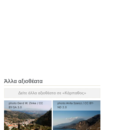
Άλλα αξιοθέατα
Δείτε άλλα αξιοθέατα σε «
Κάρπαθος
»
photo:
Gerd W. Zinke
/
CC
photo:
Anita Szeicz
/
CC BY-
BY-SA 3.0
ND 2.0