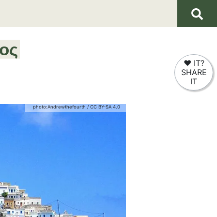
ος
❤
IT?
SHARE
IT
photo:
Andrewthefourth
/
CC BY-SA 4.0