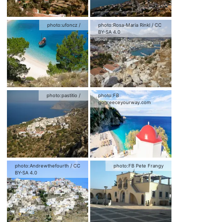
photo:
ufoncz
/
photo:
Rosa-Maria Rinkl
/
CC
BY-SA 4.0
photo:
pastitio
/
photo:
FB
gogreeceyourway.com
photo:
Andrewthefourth
/
CC
photo:
FB Pete Frangy
BY-SA 4.0