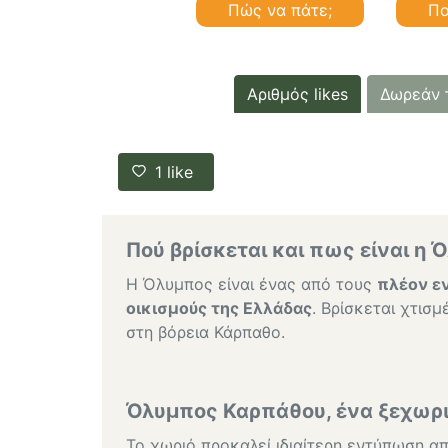
Πώς να πάτε;
Πο
Αριθμός likes
Δωρεάν 
1
like
Πού βρίσκεται και πως είναι η 
Η Όλυμπος είναι ένας από τους
πλέον ε
οικισμούς της Ελλάδας
. Βρίσκεται χτισ
στη βόρεια Κάρπαθο.
Όλυμπος Καρπάθου, ένα ξεχωρι
Το χωριό προκαλεί ιδιαίτερη εντύπωση απ