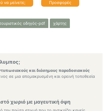
ύ να μείνετε;
Προσφορές
τουριστικός οδηγός-pdf
χάρτης
Όλυμπος;
ντυπωσιακούς και διάσημους παραδοσιακούς
μένος σε μια απομακρυσμένη και ορεινή τοποθεσία
στό χωριό με μαγευτική όψη
ό την πρώτη στιγμή που το αντικρίζει κανείς,