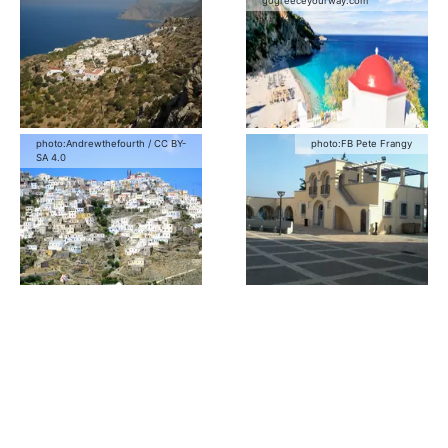
gogreeceyourway.com
photo:
Andrewthefourth
/
CC BY-
photo:
FB Pete Frangy
SA 4.0