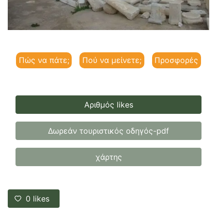
Πώς να πάτε;
Πού να μείνετε;
Προσφορές
Αριθμός likes
Δωρεάν τουριστικός οδηγός-pdf
χάρτης
0
likes