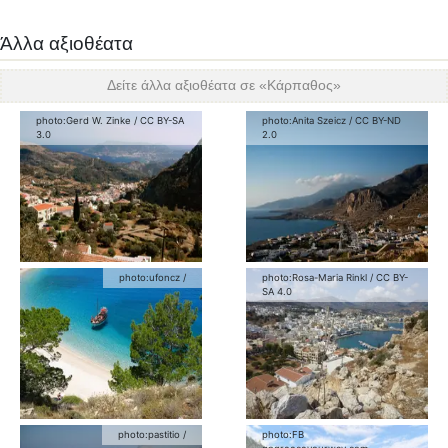
Άλλα αξιοθέατα
Δείτε άλλα αξιοθέατα σε «
Κάρπαθος
»
photo:
Gerd W. Zinke
/
CC BY-SA
photo:
Anita Szeicz
/
CC BY-ND
3.0
2.0
photo:
ufoncz
/
photo:
Rosa-Maria Rinkl
/
CC BY-
SA 4.0
photo:
pastitio
/
photo:
FB