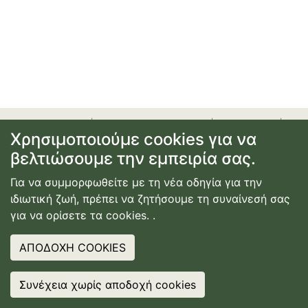
προσφορές
|
αεροπορικά εισιτήρια
|
ξενοδοχεία
|
Χρησιμοποιούμε cookies για να
ενοικίαση αυτοκινήτου
|
ακτοπλοϊκά εισιτήρια
|
εγγραφή
βελτιώσουμε την εμπειρία σας.
ή σύνδεση
|
επικοινωνία
|
όροι χρήσης
|
πολιτική
απορρήτου
Για να συμμορφωθείτε με τη νέα οδηγία για την
© Copyright
2026
Κατασκευή Ιστοσελίδας
ιδιωτική ζωή, πρέπει να ζητήσουμε τη συναίνεσή σας
Webdimension
για να ορίσετε τα cookies.
.
ΑΠΟΔΟΧΗ COOKIES
Συνέχεια χωρίς αποδοχή cookies
❤
IT? SHARE IT
❤
IT? SHARE IT