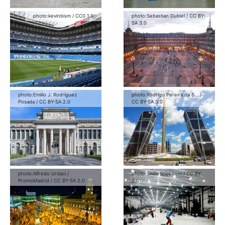
photo:
kevinbism
/
CC0 1.0
photo:
Sebastian Dubiel
/
CC BY-
SA 3.0
photo:
Emilio J. Rodríguez
photo:
Rodrigo Pereira da S…
/
Posada
/
CC BY-SA 2.0
CC BY-SA 3.0
photo:
Alfredo Urdaci /
photo:
Snowticias.com
/
CC BY
PromoMadrid
/
CC BY-SA 2.0
2.0