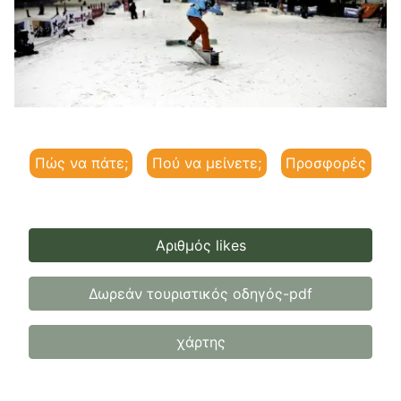
Πώς να πάτε;
Πού να μείνετε;
Προσφορές
Αριθμός likes
Δωρεάν τουριστικός οδηγός-pdf
χάρτης