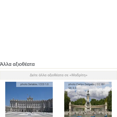
Άλλα αξιοθέατα
Δείτε άλλα αξιοθέατα σε «
Μαδρίτη
»
photo:
Setabia
/
CC0 1.0
photo:
Carlos Delgado
/
CC BY-
SA 3.0