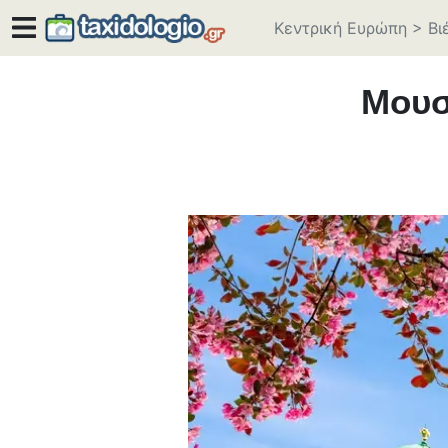
Κεντρική Ευρώπη
>
Βι
Μουσ
photo:
wiseguy71
/
CC BY-SA 2.0