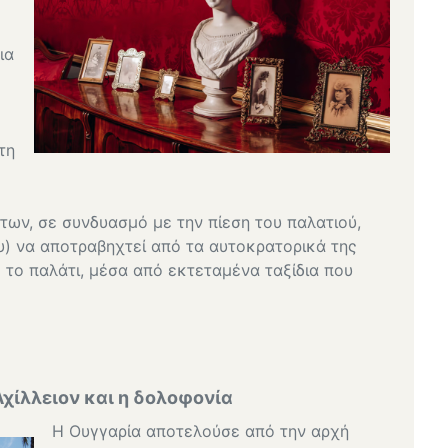
ια
τη
ων, σε συνδυασμό με την πίεση του παλατιού,
υ) να αποτραβηχτεί από τα αυτοκρατορικά της
 το παλάτι, μέσα από εκτεταμένα ταξίδια που
Αχίλλειον και η δολοφονία
Η Ουγγαρία αποτελούσε από την αρχή