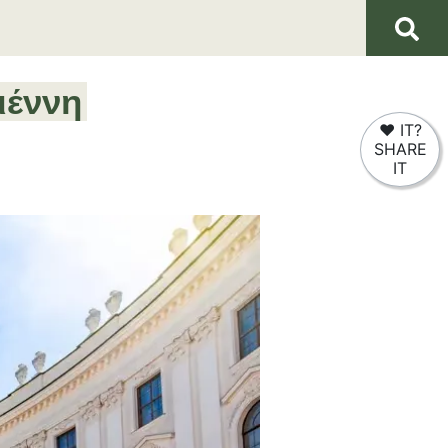
ιέννη
❤
IT?
SHARE
IT