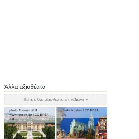
Άλλα αξιοθέατα
Δείτε άλλα αξιοθέατα σε «
Βιέννη
»
photo:
Thomas Wolf,
photo:
Moahim
/
CC BY-SA
www.foto-tw.de
/
CC BY-SA
4.0
3.0