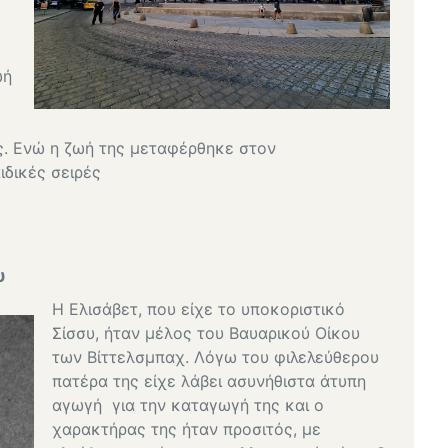
ς
ωή
ς. Ενώ η ζωή της μεταφέρθηκε στον
ιδικές σειρές
υ
Η Ελισάβετ, που είχε το υποκοριστικό
Σίσσυ, ήταν μέλος του Βαυαρικού Οίκου
των Βίττελσμπαχ. Λόγω του φιλελεύθερου
πατέρα της είχε λάβει ασυνήθιστα άτυπη
αγωγή για την καταγωγή της και ο
χαρακτήρας της ήταν προσιτός, με