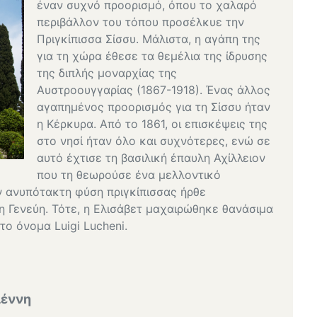
έναν συχνό προορισμό, όπου το χαλαρό
περιβάλλον του τόπου προσέλκυε την
Πριγκίπισσα Σίσσυ. Μάλιστα, η αγάπη της
για τη χώρα έθεσε τα θεμέλια της ίδρυσης
της διπλής μοναρχίας της
Αυστροουγγαρίας (1867-1918). Ένας άλλος
αγαπημένος προορισμός για τη Σίσσυ ήταν
η Κέρκυρα. Από το 1861, οι επισκέψεις της
στο νησί ήταν όλο και συχνότερες, ενώ σε
αυτό έχτισε τη βασιλική έπαυλη Αχίλλειον
που τη θεωρούσε ένα μελλοντικό
ην ανυπότακτη φύση πριγκίπισσας ήρθε
η Γενεύη. Τότε, η Ελισάβετ μαχαιρώθηκε θανάσιμα
το όνομα Luigi Lucheni.
ιέννη