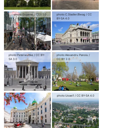
photo:
Gugerell
/
CC0 1.0
photo:
C.Stadler/Bwag
/
CC
BY-SA 4.0
photo:
Peterwuttke
/
CC BY-
photo:
Alexandru Panoiu
/
SA 3.0
CC BY 2.0
photo:
Uoaei1
/
CC BY-SA 4.0