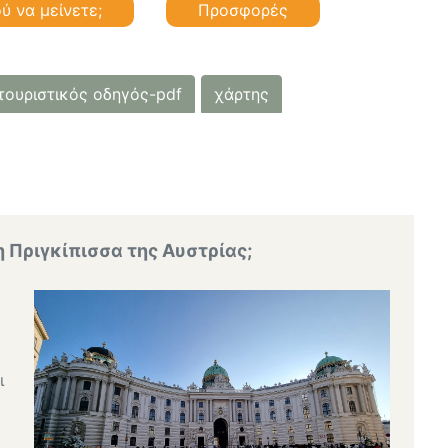
ύ να μείνετε;
Προσφορές
τουριστικός οδηγός-pdf
χάρτης
η Πριγκίπισσα της Αυστρίας;
ι