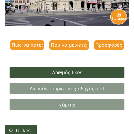
Εισιτήρια
Πώς να πάτε;
Πού να μείνετε;
Προσφορές
Αριθμός likes
Δωρεάν τουριστικός οδηγός-pdf
χάρτης
6
likes