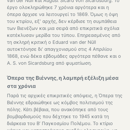
van der Nüll και August Sicard von Sicardsburg. Το
έργο ολοκληρώθηκε 7 χρόνια αργότερα και η
όπερα άρχισε να λειτουργεί το 1869. Όμως η όψη
του κτιρίου, εξ' αρχής, δεν κέρδισε τη συμπάθεια
των Βιενέζων και μια σειρά από επικριτικά σχόλια
κατέκλυσαν μερίδα του τύπου. Επηρεασμένος από
τη σκληρή κριτική ο Eduard van der Nüll
αυτοκτόνησε δι' απαγχονισμού στις 4 Απριλίου
1868, ενώ δέκα εβδομάδες αργότερα πέθανε και ο
A. S. von Sicardsburg από φυματίωση.
Όπερα της Βιέννης, η λαμπρή εξέλιξη μέσα
στα χρόνια
Παρά τις αρχικές επικριτικές απόψεις, η Όπερα της
Βιέννης εδραιώθηκε ως κόμβος πολιτισμού της
πόλης. Κάτι βέβαια, που ανακόπηκε από τους
βομβαρδισμούς που δέχτηκε το 1945 κατά τη
διάρκεια του Β’ Παγκοσμίου Πολέμου. Το κτίριο