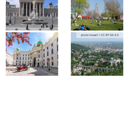
photo:
Uoaei1
/
CC BY-SA 4.0