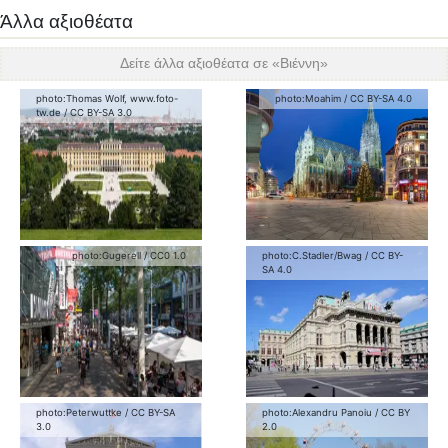
Άλλα αξιοθέατα
Δείτε άλλα αξιοθέατα σε «
Βιέννη
»
photo:
Thomas Wolf, www.foto-
photo:
Moahim
/
CC BY-SA 4.0
tw.de
/
CC BY-SA 3.0
photo:
Gugerell
/
CC0 1.0
photo:
C.Stadler/Bwag
/
CC BY-
SA 4.0
photo:
Peterwuttke
/
CC BY-SA
photo:
Alexandru Panoiu
/
CC BY
3.0
2.0