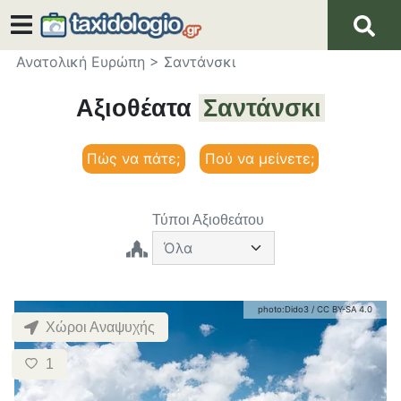
Ανατολική Ευρώπη
>
Σαντάνσκι
Αξιοθέατα
Σαντάνσκι
Πώς να πάτε;
Πού να μείνετε;
Τύποι Αξιοθεάτου
photo:
Dido3
/
CC BY-SA 4.0
Χώροι Αναψυχής
1