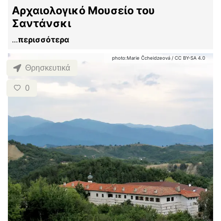
Αρχαιολογικό Μουσείο του
Σαντάνσκι
...
περισσότερα
photo:
Marie Čcheidzeová
/
CC BY-SA 4.0
Θρησκευτικά
0