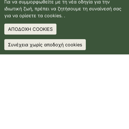
Για να συμμορφωθείτε με τη νέα οδηγία για την
ιδιωτική ζωή, πρέπει να ζητήσουμε τη συναίνεσή σας
για να ορίσετε τα cookies.
.
ΑΠΟΔΟΧΗ COOKIES
Συνέχεια χωρίς αποδοχή cookies
❤
IT? SHARE IT
❤
IT? SHARE IT
4