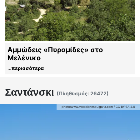
Αμμώδεις «Πυραμίδες» στο
Μελένικο
...
περισσότερα
Σαντάνσκι
(Πληθυσμός:
26472
)
photo:
www.vacacionesbulgaria.com
/
CC BY-SA 4.0