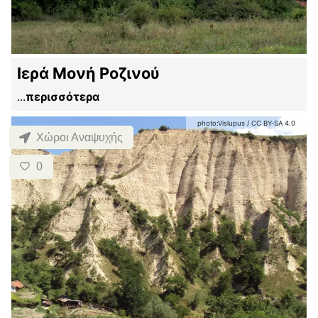
Ιερά Μονή Ροζινού
...
περισσότερα
photo:
Vislupus
/
CC BY-SA 4.0
Χώροι Αναψυχής
0