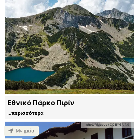
Εθνικό Πάρκο Πιρίν
...
περισσότερα
photo:
Vislupus
/
CC BY-SA 4.0
Μνημεία