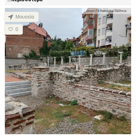
photo:
FB Radostina Gacheva
Μουσεία
0