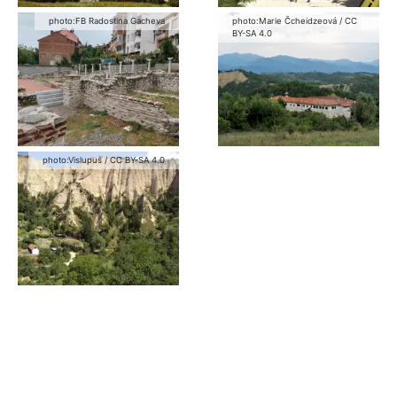
photo:
FB Radostina Gacheva
photo:
Marie Čcheidzeová
/
CC
BY-SA 4.0
photo:
Vislupus
/
CC BY-SA 4.0