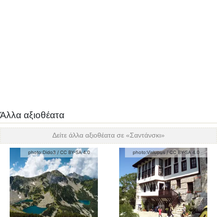
Άλλα αξιοθέατα
Δείτε άλλα αξιοθέατα σε «
Σαντάνσκι
»
photo:
Dido3
/
CC BY-SA 4.0
photo:
Vislupus
/
CC BY-SA 4.0