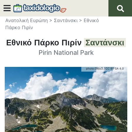
Ανατολική Ευρώπη
>
Σαντάνσκι
>
Εθνικό
Πάρκο Πιρίν
Εθνικό Πάρκο Πιρίν
Σαντάνσκι
Pirin National Park
photo:
Dido3
/
CC BY-SA 4.0