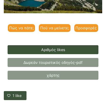
Πώς να πάτε;
Πού να μείνετε;
Προσφορές
Αριθμός likes
Δωρεάν τουριστικός οδηγός-pdf
χάρτης
1
like