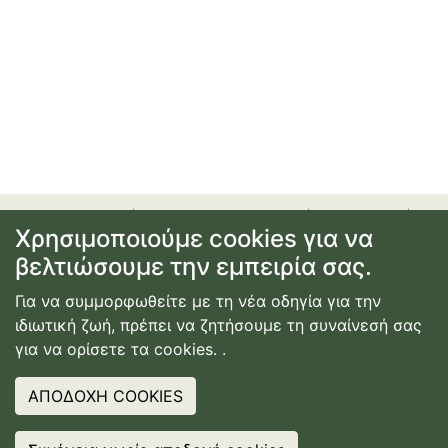
προσφορές
|
αεροπορικά εισιτήρια
|
ξενοδοχεία
|
Χρησιμοποιούμε cookies για να
ενοικίαση αυτοκινήτου
|
ακτοπλοϊκά εισιτήρια
|
εγγραφή
βελτιώσουμε την εμπειρία σας.
ή σύνδεση
|
επικοινωνία
|
όροι χρήσης
|
πολιτική
απορρήτου
Για να συμμορφωθείτε με τη νέα οδηγία για την
© Copyright
2026
Κατασκευή Ιστοσελίδας
ιδιωτική ζωή, πρέπει να ζητήσουμε τη συναίνεσή σας
Webdimension
για να ορίσετε τα cookies.
.
ΑΠΟΔΟΧΗ COOKIES