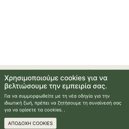
προσφορές
|
αεροπορικά εισιτήρια
|
ξενοδοχεία
|
Χρησιμοποιούμε cookies για να
ενοικίαση αυτοκινήτου
|
ακτοπλοϊκά εισιτήρια
|
εγγραφή
βελτιώσουμε την εμπειρία σας.
ή σύνδεση
|
επικοινωνία
|
όροι χρήσης
|
πολιτική
απορρήτου
Για να συμμορφωθείτε με τη νέα οδηγία για την
© Copyright
2026
Κατασκευή Ιστοσελίδας
ιδιωτική ζωή, πρέπει να ζητήσουμε τη συναίνεσή σας
Webdimension
για να ορίσετε τα cookies.
.
ΑΠΟΔΟΧΗ COOKIES