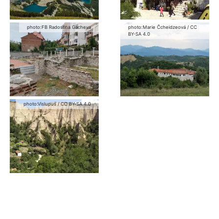
photo:
FB Radostina Gacheva
photo:
Marie Čcheidzeová
/
CC
BY-SA 4.0
photo:
Vislupus
/
CC BY-SA 4.0