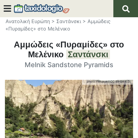
Ανατολική Ευρώπη
>
Σαντάνσκι
>
Αμμώδεις
«Πυραμίδες» στο Μελένικο
Αμμώδεις «Πυραμίδες» στο
Μελένικο
Σαντάνσκι
Melnik Sandstone Pyramids
photo:
Vislupus
/
CC BY-SA 4.0