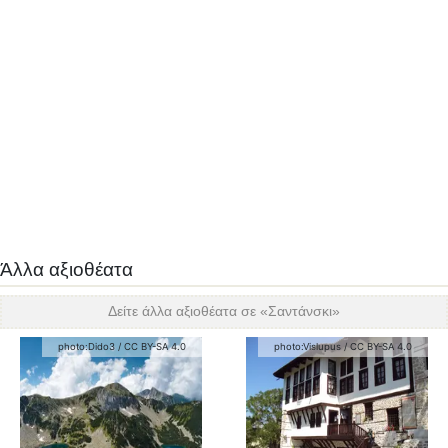
Άλλα αξιοθέατα
Δείτε άλλα αξιοθέατα σε «
Σαντάνσκι
»
photo:
Dido3
/
CC BY-SA 4.0
photo:
Vislupus
/
CC BY-SA 4.0