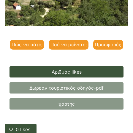
Πώς να πάτε;
Πού να μείνετε;
Προσφορές
Αριθμός likes
Δωρεάν τουριστικός οδηγός-pdf
χάρτης
0
likes