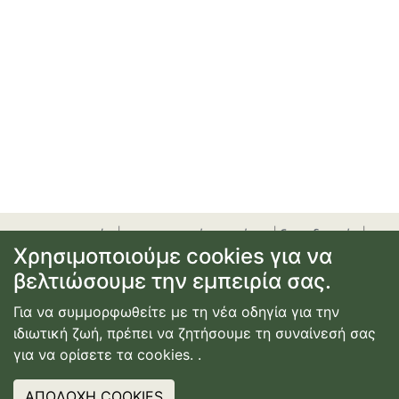
προσφορές
|
αεροπορικά εισιτήρια
|
ξενοδοχεία
|
Χρησιμοποιούμε cookies για να
ενοικίαση αυτοκινήτου
|
ακτοπλοϊκά εισιτήρια
|
εγγραφή
βελτιώσουμε την εμπειρία σας.
ή σύνδεση
|
επικοινωνία
|
όροι χρήσης
|
πολιτική
απορρήτου
Για να συμμορφωθείτε με τη νέα οδηγία για την
© Copyright
2026
Κατασκευή Ιστοσελίδας
ιδιωτική ζωή, πρέπει να ζητήσουμε τη συναίνεσή σας
Webdimension
για να ορίσετε τα cookies.
.
ΑΠΟΔΟΧΗ COOKIES