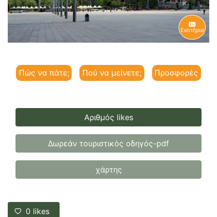
Εισιτήρια
Πώς να πάτε;
Πού να μείνετε;
Προσφορές
Αριθμός likes
Δωρεάν τουριστικός οδηγός-pdf
χάρτης
0
likes