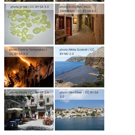
photo:
פארוק
/
CC BY-SA 3.0
photo:
KONSTANTINOS
ZANNARAS
/
CC BY-SA 4.0
photo:
Dimitris Tachynakos
/
photo:
Nikita Guidotti
/
CC
CC BY-SA 4.0
BY-ND 2.0
photo:
Petille
/
CC BY-SA 2.0
photo:
NikoSilver
/
CC BY-SA
3.0