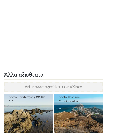
Άλλα αξιοθέατα
Δείτε άλλα αξιοθέατα σε «
Χίος
»
photo:
Forsterfoto
/
CC BY
photo:
Thanasis
2.0
Christodoulou