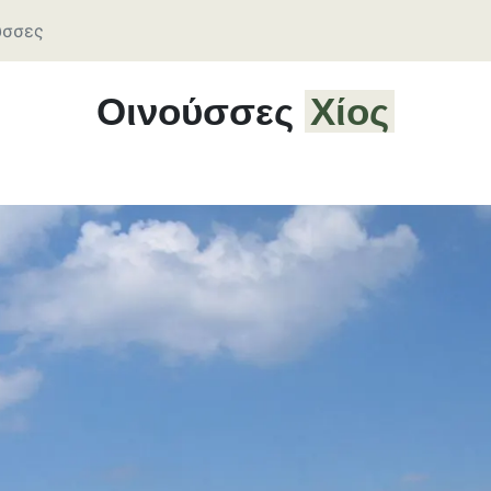
ύσσες
Οινούσσες
Χίος