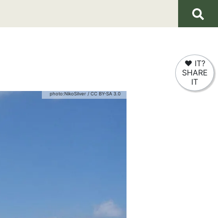
❤
IT?
SHARE
IT
photo:
NikoSilver
/
CC BY-SA 3.0