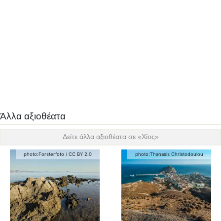
Άλλα αξιοθέατα
Δείτε άλλα αξιοθέατα σε «
Χίος
»
photo:
Forsterfoto
/
CC BY 2.0
photo:
Thanasis Christodoulou