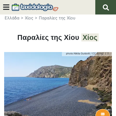
Ελλάδα
>
Χίος
>
Παραλίες της Χίου
Παραλίες της Χίου
Χίος
photo:
Nikita Guidotti
/
CC BY-ND 2.0