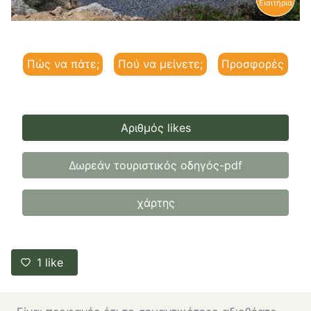
Εισιτήρια
Πώς να πάτε;
Πού να μείνετε;
Προσφορές
Αριθμός likes
Δωρεάν τουριστικός οδηγός-pdf
χάρτης
1
like