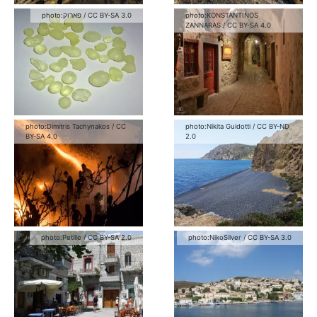
photo:
פארוק
/
CC BY-SA 3.0
photo:
KONSTANTINOS
ZANNARAS
/
CC BY-SA 4.0
photo:
Dimitris Tachynakos
/
CC
photo:
Nikita Guidotti
/
CC BY-ND
BY-SA 4.0
2.0
photo:
Petille
/
CC BY-SA 2.0
photo:
NikoSilver
/
CC BY-SA 3.0