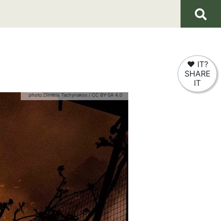
❤
IT?
SHARE
IT
photo:
Dimitris Tachynakos
/
CC BY-SA 4.0