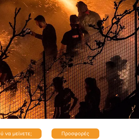
ύ να μείνετε;
Προσφορές