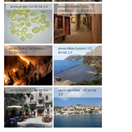
photo:
פארוק
/
CC BY-SA 3.0
photo:
KONSTANTINOS
ZANNARAS
/
CC BY-SA 4.0
photo:
Dimitris Tachynakos
/
photo:
Nikita Guidotti
/
CC
CC BY-SA 4.0
BY-ND 2.0
photo:
Petille
/
CC BY-SA 2.0
photo:
NikoSilver
/
CC BY-SA
3.0