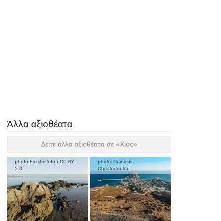
Άλλα αξιοθέατα
Δείτε άλλα αξιοθέατα σε «
Χίος
»
photo:
Forsterfoto
/
CC BY
photo:
Thanasis
2.0
Christodoulou