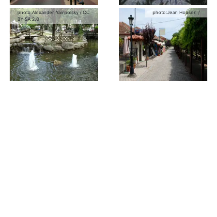
photo:
Alexander Yampolsky
/
CC
photo:
Jean Housen
/
BY-SA 2.0