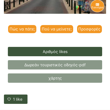
Εισιτήρια
Πώς να πάτε;
Πού να μείνετε;
Προσφορές
Αριθμός likes
Δωρεάν τουριστικός οδηγός-pdf
χάρτης
1
like