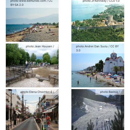
photo:
www.bdmundo.com
/
CC
photo:
JFKennedy
/
CC0 1.0
BY-SA 2.0
photo:
Jean Housen
/
photo:
Andrei Dan Suciu
/
CC BY
3.0
photo:
Elena Chochkova
/
photo:
Bastsia
/