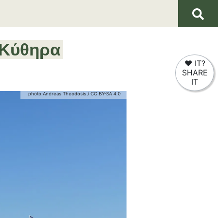
Κύθηρα
❤
IT?
SHARE
IT
photo:
Andreas Theodosis
/
CC BY-SA 4.0