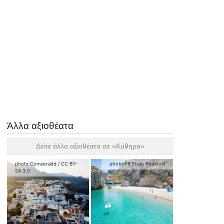
Άλλα αξιοθέατα
Δείτε άλλα αξιοθέατα σε «
Κύθηρα
»
photo:
Comzeradd
/
CC BY-
photo:
FB Erato Poulouki
SA 3.0