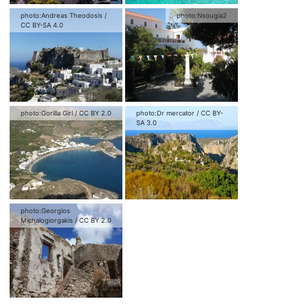
photo:
Andreas Theodosis
/
photo:
Nsougia2
CC BY-SA 4.0
photo:
Gorilla Girl
/
CC BY 2.0
photo:
Dr mercator
/
CC BY-
SA 3.0
photo:
Georgios
Michalogiorgakis
/
CC BY 2.0