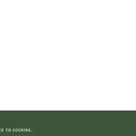
ε τα cookies.
.
δεση
|
επικοινωνία
|
όροι