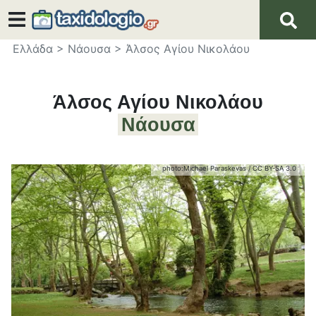
Ελλάδα
>
Νάουσα
>
Άλσος Αγίου Νικολάου
Άλσος Αγίου Νικολάου
Νάουσα
photo:
Michael Paraskevas
/
CC BY-SA 3.0