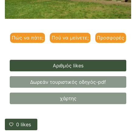
Πώς να πάτε;
Πού να μείνετε;
Προσφορές
Αριθμός likes
Δωρεάν τουριστικός οδηγός-pdf
χάρτης
0
likes