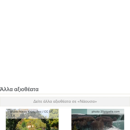
Άλλα αξιοθέατα
Δείτε άλλα αξιοθέατα σε «
Νάουσα
»
photo:
Νίκος Κεραμίδης
/
CC BY
photo:
35pigadia.com
3.0