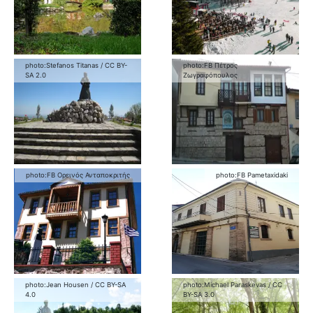
photo:
Stefanos Titanas
/
CC BY-
photo:
FB Πέτρος
SA 2.0
Ζωγραφόπουλος
photo:
FB Ορεινός Ανταποκριτής
photo:
FB Pametaxidaki
photo:
Jean Housen
/
CC BY-SA
photo:
Michael Paraskevas
/
CC
4.0
BY-SA 3.0