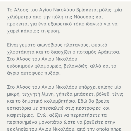
Το Άλσος του Αγίου Νικολάου βρίσκεται μόλις τρία
χιλιόμετρα από την πόλη της Νάουσας και
πρόκειται για ένα εξαιρετικό τόπο ιδανικό για να
χαρεί κάποιος τη φύση.
Είναι γεμάτο αιωνόβιους πλάτανους, φυσικό
χλοοτάπητα και το διασχίζει ο ποταμός Αράπιτσα.
Στο Άλσος του Αγίου Νικολάου
ευδοκιμούν φλαμουριές, βελανιδιές, αλλά και το
άγριο αυτοφυές πυξάρι.
Στο Άλσος του Αγίου Νικολάου υπάρχει επίσης μία
μικρή, τεχνητή λίμνη, γήπεδα μπάσκετ, βόλεϋ, τένις
και το δημοτικό κολυμβητήριο. Εδώ θα βρείτε
εστιατόρια με σπεσιαλιτέ στις πέστροφες και
καφετέριες. Ενώ, αξίζει να περπατήσετε τα
περιποιημένα μονοπάτια ώστε να βρεθείτε στην
εκκλησία του Αγίου Νικολάου, από την οποία πήρε