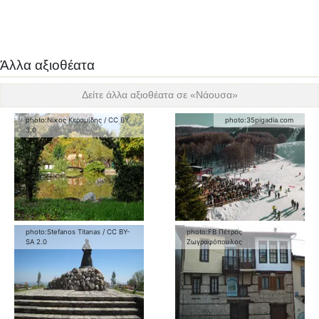
Άλλα αξιοθέατα
Δείτε άλλα αξιοθέατα σε «
Νάουσα
»
photo:
Νίκος Κεραμίδης
/
CC BY
photo:
35pigadia.com
3.0
photo:
Stefanos Titanas
/
CC BY-
photo:
FB Πέτρος
SA 2.0
Ζωγραφόπουλος