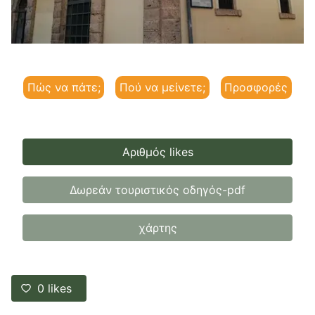
Πώς να πάτε;
Πού να μείνετε;
Προσφορές
Αριθμός likes
Δωρεάν τουριστικός οδηγός-pdf
χάρτης
0
likes