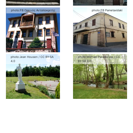
photo:
FB Ορεινός Ανταποκριτής
photo:
FB Pametaxidaki
photo:
Jean Housen
/
CC BY-SA
photo:
Michael Paraskevas
/
CC
4.0
BY-SA 3.0