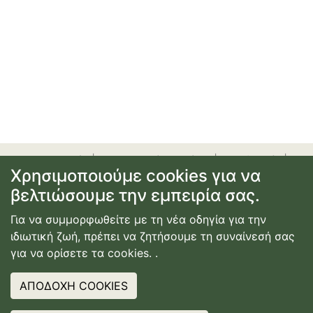
προσφορές
|
αεροπορικά εισιτήρια
|
ξενοδοχεία
|
Χρησιμοποιούμε cookies για να
ενοικίαση αυτοκινήτου
|
ακτοπλοϊκά εισιτήρια
|
εγγραφή
βελτιώσουμε την εμπειρία σας.
ή σύνδεση
|
επικοινωνία
|
όροι χρήσης
|
πολιτική
απορρήτου
Για να συμμορφωθείτε με τη νέα οδηγία για την
© Copyright
2026
Κατασκευή Ιστοσελίδας
ιδιωτική ζωή, πρέπει να ζητήσουμε τη συναίνεσή σας
Webdimension
για να ορίσετε τα cookies.
.
ΑΠΟΔΟΧΗ COOKIES