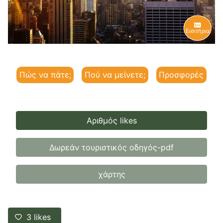
Εισιτήρια
Πώς να πάτε;
Πού να μείνετε;
Προσφορές
Αριθμός likes
Δωρεάν τουριστικός οδηγός-pdf
χάρτης
3
likes