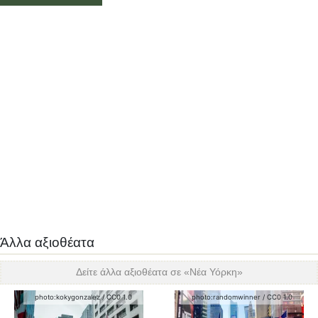
Άλλα αξιοθέατα
Δείτε άλλα αξιοθέατα σε «
Νέα Υόρκη
»
photo:
kokygonzalez
/
CC0 1.0
photo:
randomwinner
/
CC0 1.0