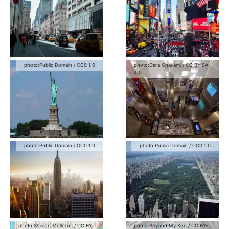
photo:
Public Domain
/
CC0 1.0
photo:
Dara Ghavami
/
CC BY-SA
4.0
photo:
Public Domain
/
CC0 1.0
photo:
Public Domain
/
CC0 1.0
photo:
Sharon Mollerus
/
CC BY
photo:
Beyond My Ken
/
CC BY-