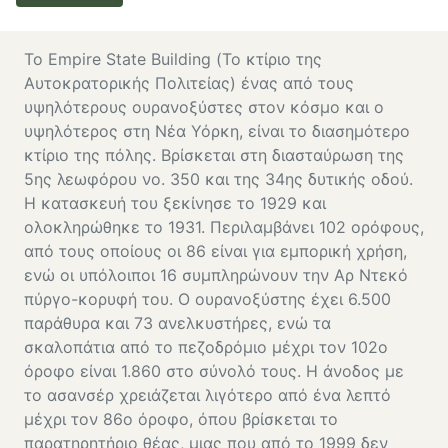
Το Empire State Building (Το κτίριο της
Αυτοκρατορικής Πολιτείας) ένας από τους
υψηλότερους ουρανοξύστες στον κόσμο και ο
υψηλότερος στη Νέα Υόρκη, είναι το διασημότερο
κτίριο της πόλης. Βρίσκεται στη διασταύρωση της
5ης λεωφόρου νο. 350 και της 34ης δυτικής οδού.
Η κατασκευή του ξεκίνησε το 1929 και
ολοκληρώθηκε το 1931. Περιλαμβάνει 102 ορόφους,
από τους οποίους οι 86 είναι για εμπορική χρήση,
ενώ οι υπόλοιποι 16 συμπληρώνουν την Αρ Ντεκό
πύργο-κορυφή του. Ο ουρανοξύστης έχει 6.500
παράθυρα και 73 ανελκυστήρες, ενώ τα
σκαλοπάτια από το πεζοδρόμιο μέχρι τον 102ο
όροφο είναι 1.860 στο σύνολό τους. Η άνοδος με
το ασανσέρ χρειάζεται λιγότερο από ένα λεπτό
μέχρι τον 86ο όροφο, όπου βρίσκεται το
παρατηρητήριο θέας, μιας που από το 1999 δεν