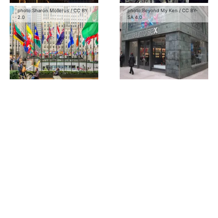
photo:
Sharon Mollerus
/
CC BY
photo:
Beyond My Ken
/
CC BY-
2.0
SA 4.0