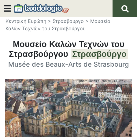
Κεντρική Ευρώπη
>
Στρασβούργο
>
Μουσείο
Καλών Τεχνών του Στρασβούργου
Μουσείο Καλών Τεχνών του
Στρασβούργου
Στρασβούργο
Musée des Beaux-Arts de Strasbourg
photo:
Radek Kucharski
/
CC BY 2.0