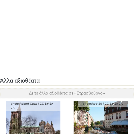
Άλλα αξιοθέατα
Δείτε άλλα αξιοθέατα σε «
Στρασβούργο
»
photo:
Robert Cutts
/
CC BY-SA
photo:
Rod-20
/
CC BY-SA 2.0
2.0