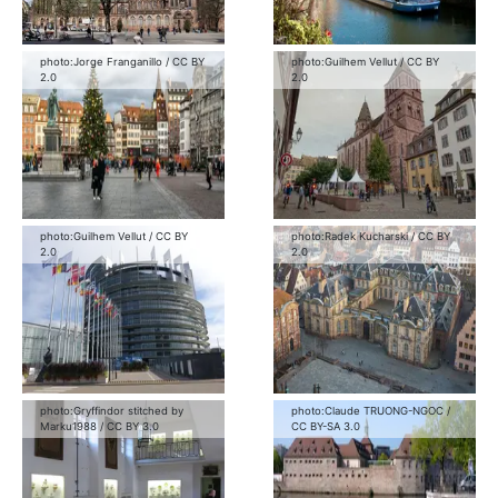
photo:
Jorge Franganillo
/
CC BY
photo:
Guilhem Vellut
/
CC BY
2.0
2.0
photo:
Guilhem Vellut
/
CC BY
photo:
Radek Kucharski
/
CC BY
2.0
2.0
photo:
Gryffindor stitched by
photo:
Claude TRUONG-NGOC
/
Marku1988
/
CC BY 3.0
CC BY-SA 3.0