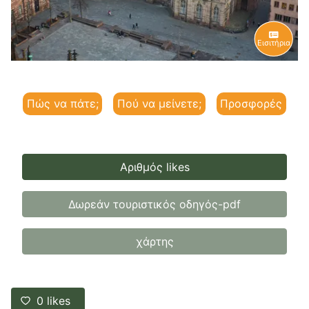
Εισιτήρια
Πώς να πάτε;
Πού να μείνετε;
Προσφορές
Αριθμός likes
Δωρεάν τουριστικός οδηγός-pdf
χάρτης
0
likes