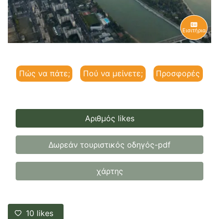
Εισιτήρια
Πώς να πάτε;
Πού να μείνετε;
Προσφορές
Αριθμός likes
Δωρεάν τουριστικός οδηγός-pdf
χάρτης
10
likes