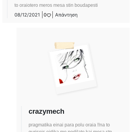
to oraiotero meros mesa stin boudapesti
08/12/2021
0
Απάντηση
crazymech
pragmatika einai para polu oraia !!na to
guriseis eidika me podilato kai mesa stn