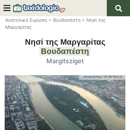
Ανατολική Ευρώπη
>
Βουδαπέστη
>
Νησί της
Μαργαρίτας
Νησί της Μαργαρίτας
Βουδαπέστη
Margitsziget
photo:
Orrling
/
CC BY-SA 3.0