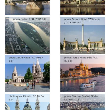
photo:
Orrling
/
CC BY-SA 3.0
photo:
Andrew Shiva / Wikipedia
/
CC BY-SA 4.0
photo:
Jakub Hałun
/
CC BY-SA
photo:
Jorge Franganillo
/
CC
4.0
BY 2.0
photo:
Adam Kliczek
/
CC BY-SA
photo:
Civertan Grafikai Stúdió
/
3.0
CC BY-SA 2.5