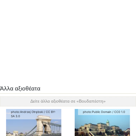
Άλλα αξιοθέατα
Δείτε άλλα αξιοθέατα σε «
Βουδαπέστη
»
photo:
Andrzej Otrębski
/
CC BY-
photo:
Public Domain
/
CC0 1.0
SA 3.0