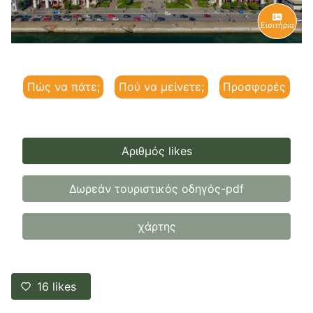
Εισιτήρια
Πώς να πάτε;
Πού να μείνετε;
Προσφορές
Αριθμός likes
Δωρεάν τουριστικός οδηγός-pdf
χάρτης
16
likes