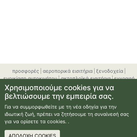
προσφορές
|
αεροπορικά εισιτήρια
|
ξενοδοχεία
|
ενοικίαση αυτοκινήτου
|
ακτοπλοϊκά εισιτήρια
|
εγγραφή
ή σύνδεση
|
επικοινωνία
|
όροι χρήσης
|
πολιτική
Χρησιμοποιούμε cookies για να
απορρήτου
βελτιώσουμε την εμπειρία σας.
© Copyright
2026
Κατασκευή Ιστοσελίδας
Για να συμμορφωθείτε με τη νέα οδηγία για την
Webdimension
ιδιωτική ζωή, πρέπει να ζητήσουμε τη συναίνεσή σας
για να ορίσετε τα cookies.
.
ΑΠΟΔΟΧΗ COOKIES