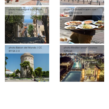
photo:
mapa mundi
/
CC BY-SA
photo:
FB GreekEscapes.com -
2.0
Travel to Greece
photo:
Balcon del Mundo
/
CC
photo:
Mediterranean Cosmos
BY-SA 2.0
(Official)