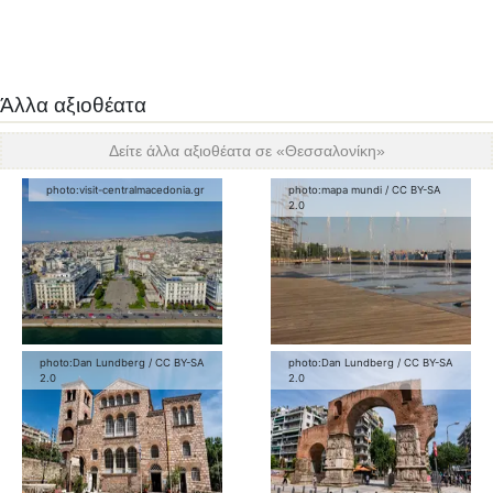
Άλλα αξιοθέατα
Δείτε άλλα αξιοθέατα σε «
Θεσσαλονίκη
»
photo:
visit-centralmacedonia.gr
photo:
mapa mundi
/
CC BY-SA
2.0
photo:
Dan Lundberg
/
CC BY-SA
photo:
Dan Lundberg
/
CC BY-SA
2.0
2.0