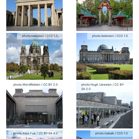
photo:
masumol
/
CC0 1.0
photo:
betexion
/
CC0 1.0
photo:
WordRidden
/
CC BY 2.0
photo:
Hugh Llewelyn
/
CC BY-
SA 2.0
photo:
Kasa Fue
/
CC BY-SA 4.0
photo:
ivabalk
/
CC0 1.0