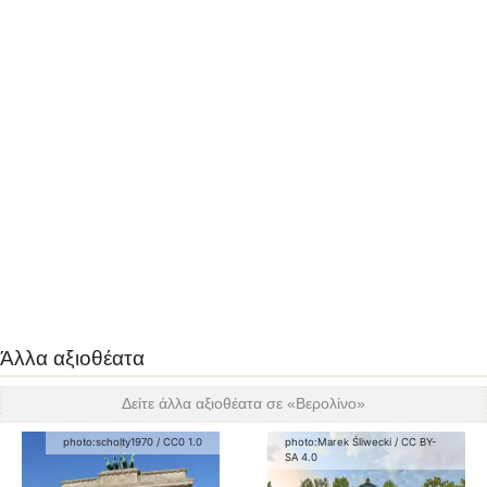
Άλλα αξιοθέατα
Δείτε άλλα αξιοθέατα σε «
Βερολίνο
»
photo:
scholty1970
/
CC0 1.0
photo:
Marek Śliwecki
/
CC BY-
SA 4.0