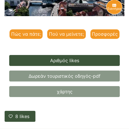
Εισιτήρια
Πώς να πάτε;
Πού να μείνετε;
Προσφορές
Αριθμός likes
Δωρεάν τουριστικός οδηγός-pdf
χάρτης
8
likes