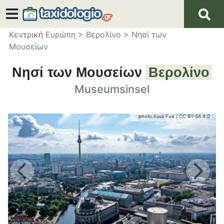
Κεντρική Ευρώπη
>
Βερολίνο
>
Νησί των
Μουσείων
Νησί των Μουσείων
Βερολίνο
Museumsinsel
photo:
Kasa Fue
/
CC BY-SA 4.0