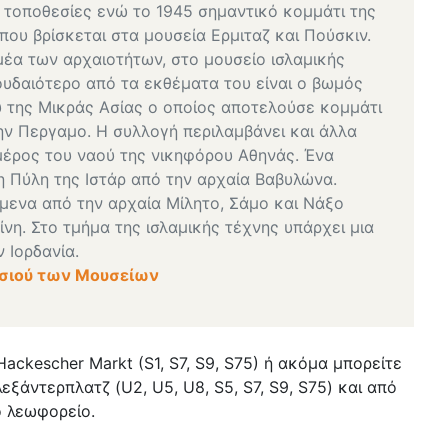
 τοποθεσίες ενώ το 1945 σημαντικό κομμάτι της
υ βρίσκεται στα μουσεία Ερμιταζ και Πούσκιν.
μέα των αρχαιοτήτων, στο μουσείο ισλαμικής
ουδαιότερο από τα εκθέματα του είναι ο βωμός
 της Μικράς Ασίας ο οποίος αποτελούσε κομμάτι
ην Περγαμο. Η συλλογή περιλαμβάνει και άλλα
έρος του ναού της νικηφόρου Αθηνάς. Ένα
η Πύλη της Ιστάρ από την αρχαία Βαβυλώνα.
μενα από την αρχαία Μίλητο, Σάμο και Νάξο
ίνη. Στο τμήμα της ισλαμικής τέχνης υπάρχει μια
 Ιορδανία.
σιού των Μουσείων
Hackescher Markt (S1, S7, S9, S75) ή ακόμα μπορείτε
εξάντερπλατζ (U2, U5, U8, S5, S7, S9, S75) και από
ο λεωφορείο.