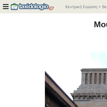
Κεντρική Ευρώπη
>
Βε
Μο