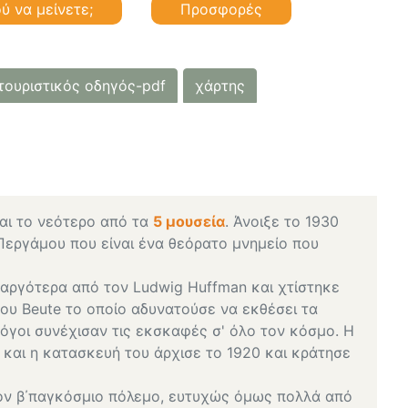
ύ να μείνετε;
Προσφορές
τουριστικός οδηγός-pdf
χάρτης
ναι το νεότερο από τα
5 μουσεία
. Άνοιξε το 1930
Περγάμου που είναι ένα θεόρατο μνημείο που
 αργότερα από τον Ludwig Huffman και χτίστηκε
ου Beute το οποίο αδυνατούσε να εκθέσει τα
όγοι συνέχισαν τις εκσκαφές σ' όλο τον κόσμο. Η
7 και η κατασκευή του άρχισε το 1920 και κράτησε
ον β΄παγκόσμιο πόλεμο, ευτυχώς όμως πολλά από