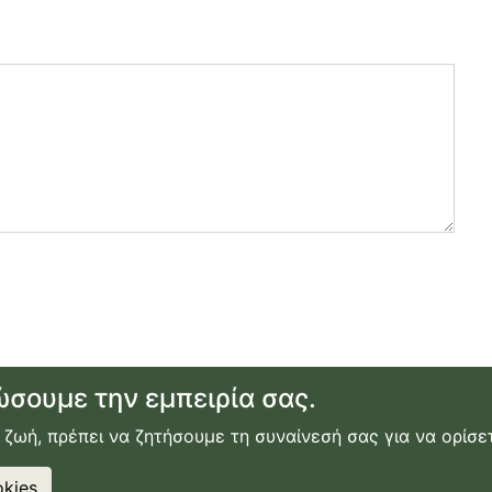
ώσουμε την εμπειρία σας.
 ζωή, πρέπει να ζητήσουμε τη συναίνεσή σας για να ορίσετ
ικίαση αυτοκινήτου
|
ακτοπλοϊκά εισιτήρια
|
εγγραφή ή σύν
χρήσης
|
πολιτική απορρήτου
kies