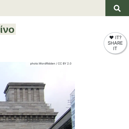
ίνο
❤
IT?
SHARE
IT
photo:
WordRidden
/
CC BY 2.0