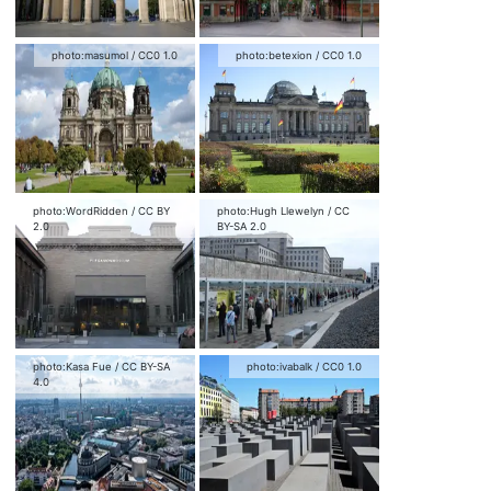
photo:
masumol
/
CC0 1.0
photo:
betexion
/
CC0 1.0
photo:
WordRidden
/
CC BY
photo:
Hugh Llewelyn
/
CC
2.0
BY-SA 2.0
photo:
Kasa Fue
/
CC BY-SA
photo:
ivabalk
/
CC0 1.0
4.0