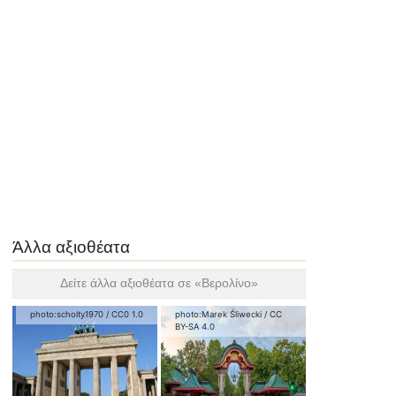
Άλλα αξιοθέατα
Δείτε άλλα αξιοθέατα σε «
Βερολίνο
»
photo:
scholty1970
/
CC0 1.0
photo:
Marek Śliwecki
/
CC
BY-SA 4.0