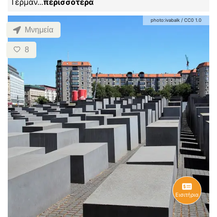
Γερμαν
...
περισσότερα
photo:
ivabalk
/
CC0 1.0
Μνημεία
8
Εισιτήρια