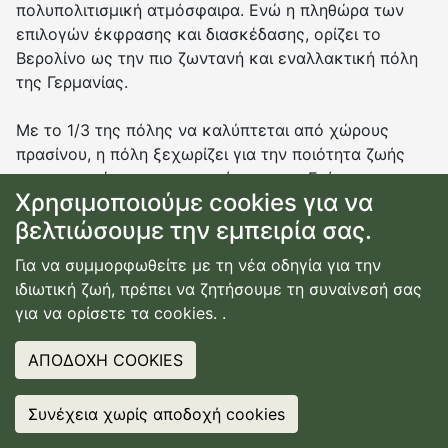
πολυπολιτισμική ατμόσφαιρα. Ενώ η πληθώρα των
επιλογών έκφρασης και διασκέδασης, ορίζει το
Βερολίνο ως την πιο ζωντανή και εναλλακτική πόλη
της Γερμανίας.
Με το 1/3 της πόλης να καλύπτεται από χώρους
πρασίνου, η πόλη ξεχωρίζει για την ποιότητα ζωής
που προσφέρει στους κατοίκους της. Επίσης,
Χρησιμοποιούμε cookies για να
φημίζεται για την ανεκτικότητα, το φιλόξενο
χαρακτήρα της και τη νυχτερινή ζωή, καθώς
βελτιώσουμε την εμπειρία σας.
φιλοξενεί μια σειρά από θρυλικά clubs, αλλά και
Για να συμμορφωθείτε με τη νέα οδηγία για την
διάσημους Dj's που εκτοξεύουν τους ήχους και την
ιδιωτική ζωή, πρέπει να ζητήσουμε τη συναίνεσή σας
ποιότητα της ηλεκτρονικής και techno μουσικής.
για να ορίσετε τα cookies.
.
Τέλος, η γερμανική πρωτεύουσα διαθέτει άρτιες
ΑΠΟΔΟΧΗ COOKIES
συγκοινωνιακές και τουριστικές υποδομές. Μάλιστα,
τις τελευταίες δεκαετίες έχει εξελιχθεί σε έναν από
Συνέχεια χωρίς αποδοχή cookies
❤
IT? SHARE IT
τους κορυφαίους ευρωπαϊκούς προορισμούς,
❤
IT? SHARE IT
προσελκύοντας περίπου 14 εκατομμύρια επισκέπτες