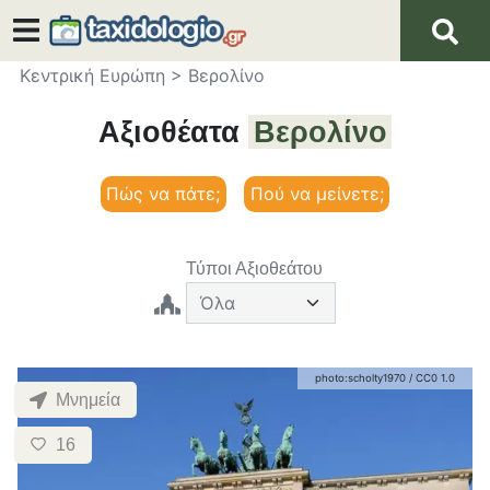
Κεντρική Ευρώπη
>
Βερολίνο
Αξιοθέατα
Βερολίνο
Πώς να πάτε;
Πού να μείνετε;
Τύποι Αξιοθεάτου
photo:
scholty1970
/
CC0 1.0
Μνημεία
16