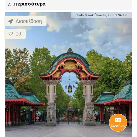
ε
...
περισσότερα
photo:
Marek Śliwecki
/
CC BY-SA 4.0
Διασκέδαση
10
Εισιτήρια