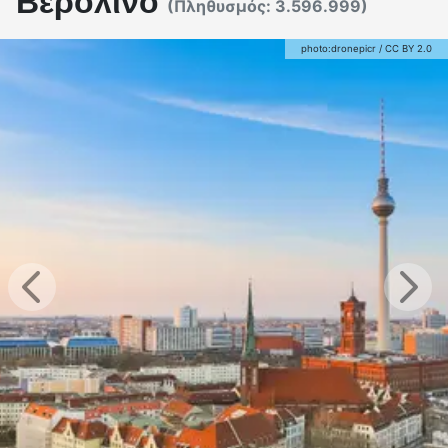
Βερολίνο
(Πληθυσμός:
3.596.999
)
photo:
dronepicr
/
CC BY 2.0