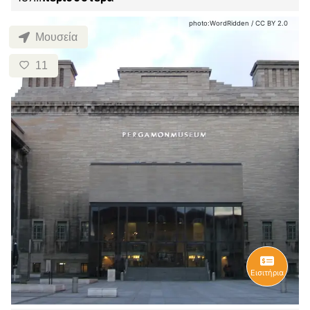
photo:
WordRidden
/
CC BY 2.0
Μουσεία
11
Εισιτήρια