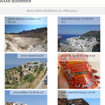
Άλλα αξιοθέατα
Δείτε άλλα αξιοθέατα σε «
Νίσυρος
»
photo:
Alexandros Kellaris
/
CC
photo:
Rob Koster
/
CC BY-SA
BY 2.0
4.0
photo:
Taxiarchos228
photo:
FB heteroclito cave & bar
a vin.
photo:
EffiDK
/
CC BY-SA 4.0
photo:
Mike1979 Russia
/
CC BY-
SA 3.0