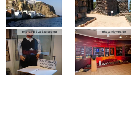
photo:
FB Eya Saatsoglou
photo:
nisyros.de