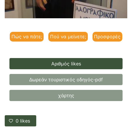
Πώς να πάτε;
Πού να μείνετε;
Προσφορές
Αριθμός likes
Δωρεάν τουριστικός οδηγός-pdf
χάρτης
0
likes