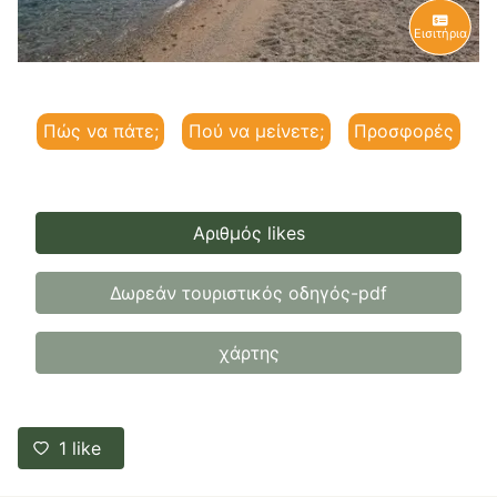
Εισιτήρια
Πώς να πάτε;
Πού να μείνετε;
Προσφορές
Αριθμός likes
Δωρεάν τουριστικός οδηγός-pdf
χάρτης
1
like