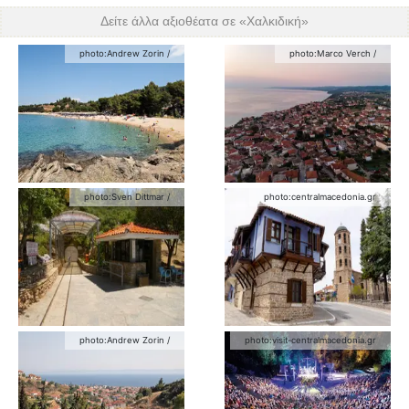
Δείτε άλλα αξιοθέατα σε «
Χαλκιδική
»
photo:
Andrew Zorin
/
photo:
Marco Verch
/
photo:
Sven Dittmar
/
photo:
centralmacedonia.gr
photo:
Andrew Zorin
/
photo:
visit-centralmacedonia.gr