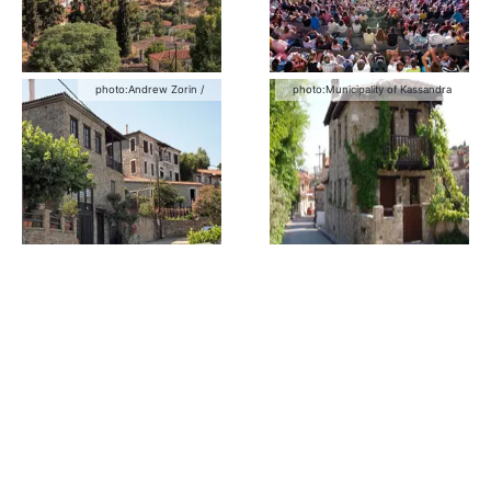
photo:
Andrew Zorin
/
photo:
Municipality of Kassandra