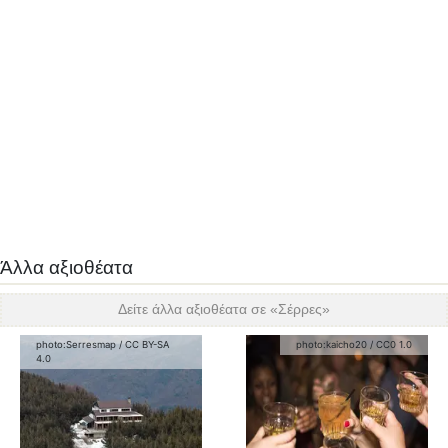
Άλλα αξιοθέατα
Δείτε άλλα αξιοθέατα σε «
Σέρρες
»
photo:
Serresmap
/
CC BY-SA
photo:
kaicho20
/
CC0 1.0
4.0