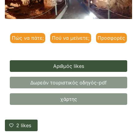
Πώς να πάτε;
Πού να μείνετε;
Προσφορές
Αριθμός likes
Δωρεάν τουριστικός οδηγός-pdf
χάρτης
2
likes