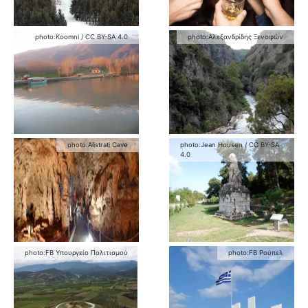
photo:
Koomni
/
CC BY-SA 4.0
photo:
Αλεξανδρίδης Ξενοφών
photo:
Alistrati Cave
photo:
Jean Housen
/
CC BY-SA
4.0
photo:
FB Υπουργείο Πολιτισμού
photo:
FB Ρούπελ