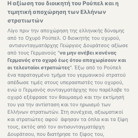
Η αξίωση του διοικητή του Ρούπελ και η
τιμητική αποχώρηση των Ελλήνων
στρατιωτών
Λίγο πριν την αποχώρηση της ελληνικής δύναμης
από το Οχυρό Ρούπελ. Ο διοικητής του οχυρού,
αντισυνταγματάρχης Γεώργιος Δουράτσος αξίωσε
από τους Γερμανούς "
να μην ανέβει κανένας
Γερμανός στο οχυρό έως ότου αποχωρίσουν και
οι τελευταίοι στρατιώτες
". Έξω από το Ρούπελ
ένα παραταγμένο τμήμα του γερμανικού στρατού
απέδωσε τιμές στους υπερασπιστές του οχυρού,
ενώ ο Γερμανός συνταγματάρχης που παρέλαβε το
οχυρό εξέφρασε τον θαυμασμό και την εκτίμησή
του για την αντίσταση και τον ηρωισμό των
Ελλήνων στρατιωτών. Στη συνέχεια, αξιωματικοί
και στρατιώτες αφού άφησαν τα όπλα και τα ξίφη
τους, εκτός από τον αντισυνταγματάρχη
Δουράτσου, που διατήρησε το ξίφος του,