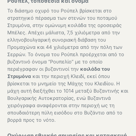
Ρούπελ, τοποθεσία και όνομα
Το διάσημο οχυρό του Ρούπελ βρίσκεται στο
στρατηγικό πέρασμα των στενών του ποταμού
Στρυμόνα, στην ομώνυμη κοιλάδα της οροσειράς
Μπέλες. Απέχει μάλιστα, 7,5 χιλιόμετρα από την
ελληνοβουλγαρική συνοριακή διάβαση του
Προμαχώνα και 44 χιλιόμετρα από την πόλη των
Σερρών. Το όνομα του Ρούπελ προέρχεται από το
βυζαντινό όνομα “Ρουπελίο” με το οποίο
περιέγραφαν οι βυζαντινοί την
κοιλάδα του
Στρυμόνα
και την περιοχή Κλειδί, εκεί όπου
βρίσκεται το μνημείο της Μάχης του Κλειδίου. Η
μάχη αυτή διεξήχθει το 1014 μεταξύ Βυζαντινής και
Βουλγαρικής Αυτοκρατορίας, ενώ Βυζαντινά
χειρόγραφα αναφέρονται στην περιοχή ως τη
σπουδαιότερη πύλη εισόδου στο Βυζάντιο από το
βορρά προς το νότο.
Οχύρωση εθνικής σημασίας και κατασκευή