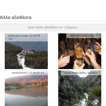
Άλλα αξιοθέατα
Δείτε άλλα αξιοθέατα σε «
Σέρρες
»
photo:
Serresmap
/
CC BY-SA
photo:
kaicho20
/
CC0 1.0
4.0
photo:
Koomni
/
CC BY-SA 4.0
photo:
Αλεξανδρίδης Ξενοφών