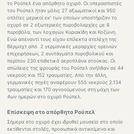
το Ρούπελ ένα απόρθητο οχυρό. Οι υπερασπιστές
του Ρούπελ ήταν μόλις 27 αξιωματικοί και 950
οπλίτες μερικοί εκ’ των οποίων υποστήριζαν το
οχυρό σε 2 εξωτερικές πυροβολαρχίες με 8
πυροβόλα, των λοχαγών Κυριακίδη και Κοζώνη.
Ενώ απέναντί τους είχαν επίλεκτα στελέχη της
Βέρμαχτ από 2 γερμανικές μεραρχίες ορεινών
επιχειρήσεων, 2 συντάγματα πυροβολικού και
περίπου 230 επιθετικά αεροπλάνα στούκας. Οι
απώλειες της φρουράς του Ρούπελ ανήλθαν σε 44
νεκρούς και 152 τραυματίες. Από την άλλη,
γερμανικές πηγές αναφέρουν 555 νεκρούς 2.134
τραυματίες και 170 αγνοούμενους στη μάχη των
4ων ημερών στο οχυρό Ρούπελ.
Επίσκεψη στο απόρθητο Ρούπελ
Σήμερα στο οχυρό έχει ιδρυθεί μουσείο στο οποίο
εκτίθενται στολές, προσωπικά αντικείμενα και