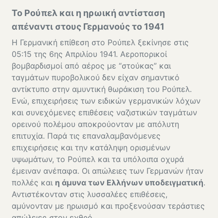
Το Ρούπελ και η ηρωική αντίσταση
απέναντι στους Γερμανούς το 1941
Η Γερμανική επίθεση στο Ρούπελ ξεκίνησε στις
05:15 της 6ης Απριλίου 1941. Αεροπορικοί
βομβαρδισμοί από αέρος με “στούκας” και
ταγμάτων πυροβολικού δεν είχαν σημαντικό
αντίκτυπο στην αμυντική θωράκιση του Ρούπελ.
Ενώ, επιχειρήσεις των ειδικών γερμανικών λόχων
και συνεχόμενες επιθέσεις ναζιστικών ταγμάτων
ορεινού πολέμου αποκρούονταν με απόλυτη
επιτυχία. Παρά τις επαναλαμβανόμενες
επιχειρήσεις και την κατάληψη ορισμένων
υψωμάτων, το Ρούπελ και τα υπόλοιπα οχυρά
έμειναν ανέπαφα. Οι απώλειες των Γερμανών ήταν
πολλές και
η άμυνα των Ελλήνων υποδειγματική
.
Αντιστέκονταν στις λυσσαλέες επιθέσεις,
αμύνονταν με ηρωισμό και προξενούσαν τεράστιες
απώλειες στον εχθρό.