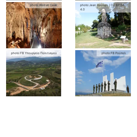
photo:
Alistrati Cave
photo:
Jean Housen
/
CC BY-SA
4.0
photo:
FB Υπουργείο Πολιτισμού
photo:
FB Ρούπελ