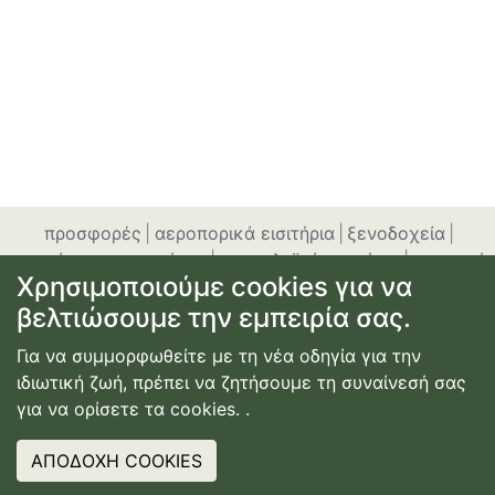
προσφορές
|
αεροπορικά εισιτήρια
|
ξενοδοχεία
|
ενοικίαση αυτοκινήτου
|
ακτοπλοϊκά εισιτήρια
|
εγγραφή
Χρησιμοποιούμε cookies για να
ή σύνδεση
|
επικοινωνία
|
όροι χρήσης
|
πολιτική
βελτιώσουμε την εμπειρία σας.
απορρήτου
© Copyright
2026
Κατασκευή Ιστοσελίδας
Για να συμμορφωθείτε με τη νέα οδηγία για την
Webdimension
ιδιωτική ζωή, πρέπει να ζητήσουμε τη συναίνεσή σας
για να ορίσετε τα cookies.
.
ΑΠΟΔΟΧΗ COOKIES