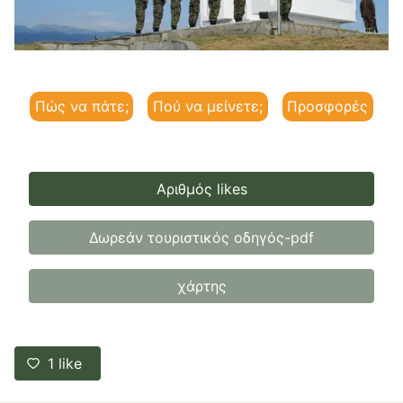
Πώς να πάτε;
Πού να μείνετε;
Προσφορές
Αριθμός likes
Δωρεάν τουριστικός οδηγός-pdf
χάρτης
1
like