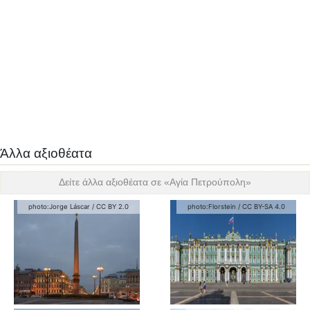
Άλλα αξιοθέατα
Δείτε άλλα αξιοθέατα σε «
Αγία Πετρούπολη
»
photo:
Jorge Láscar
/
CC BY 2.0
photo:
Florstein
/
CC BY-SA 4.0