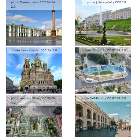
photo:
Dennis Jarvis
/
CC BY-SA
photo:
juliacasado1
/
CC0 1.0
2.0
photo:
Larry Koester
/
CC BY 2.0
photo:
Godot13
/
CC BY-SA 4.0
photo:
Andrew Shiva
/
CC BY-SA
photo:
Skif-Kerch
/
CC BY-SA 4.0
4.0