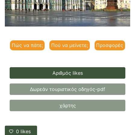
Πώς να πάτε;
Πού να μείνετε;
Προσφορές
Αριθμός likes
Δωρεάν τουριστικός οδηγός-pdf
χάρτης
0
likes