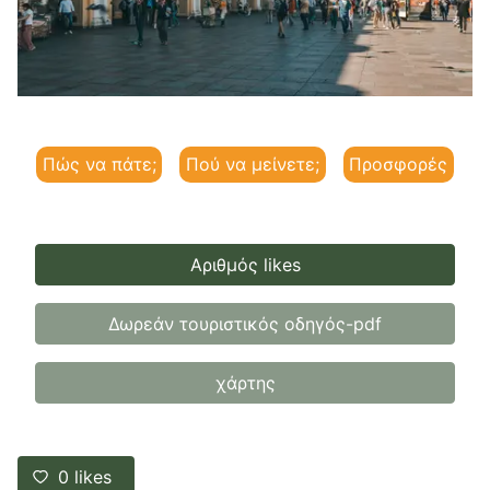
Πώς να πάτε;
Πού να μείνετε;
Προσφορές
Αριθμός likes
Δωρεάν τουριστικός οδηγός-pdf
χάρτης
0
likes