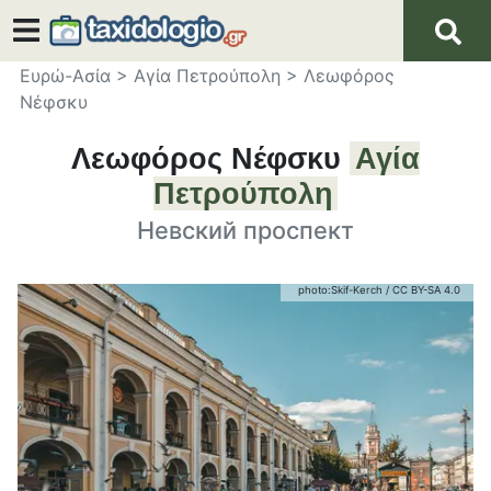
Ευρώ-Ασία
>
Αγία Πετρούπολη
>
Λεωφόρος
Νέφσκυ
Λεωφόρος Νέφσκυ
Αγία
Πετρούπολη
Невский проспект
photo:
Skif-Kerch
/
CC BY-SA 4.0