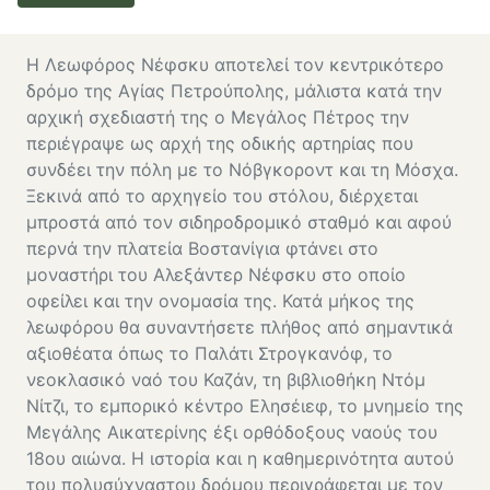
Η Λεωφόρος Νέφσκυ αποτελεί τον κεντρικότερο
δρόμο της Αγίας Πετρούπολης, μάλιστα κατά την
αρχική σχεδιαστή της ο Μεγάλος Πέτρος την
περιέγραψε ως αρχή της οδικής αρτηρίας που
συνδέει την πόλη με το Νόβγκοροντ και τη Μόσχα.
Ξεκινά από το αρχηγείο του στόλου, διέρχεται
μπροστά από τον σιδηροδρομικό σταθμό και αφού
περνά την πλατεία Βοστανίγια φτάνει στο
μοναστήρι του Αλεξάντερ Νέφσκυ στο οποίο
οφείλει και την ονομασία της. Κατά μήκος της
λεωφόρου θα συναντήσετε πλήθος από σημαντικά
αξιοθέατα όπως το Παλάτι Στρογκανόφ, το
νεοκλασικό ναό του Καζάν, τη βιβλιοθήκη Ντόμ
Νίτζι, το εμπορικό κέντρο Ελησέιεφ, το μνημείο της
Μεγάλης Αικατερίνης έξι ορθόδοξους ναούς του
18ου αιώνα. Η ιστορία και η καθημερινότητα αυτού
του πολυσύχναστου δρόμου περιγράφεται με τον