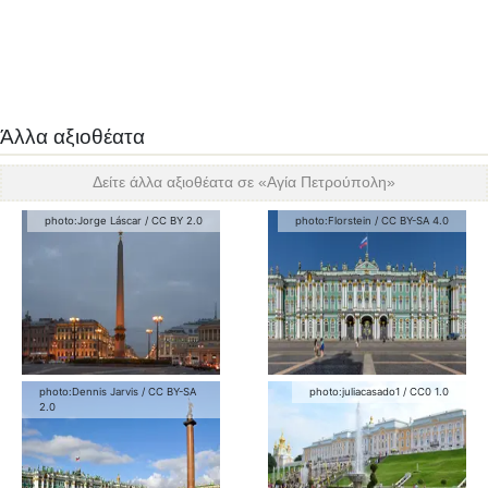
Άλλα αξιοθέατα
Δείτε άλλα αξιοθέατα σε «
Αγία Πετρούπολη
»
photo:
Jorge Láscar
/
CC BY 2.0
photo:
Florstein
/
CC BY-SA 4.0
photo:
Dennis Jarvis
/
CC BY-SA
photo:
juliacasado1
/
CC0 1.0
2.0