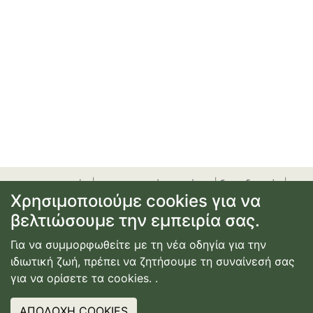
προσφορές
|
αεροπορικά εισιτήρια
|
ξενοδοχεία
|
Χρησιμοποιούμε cookies για να
ενοικίαση αυτοκινήτου
|
ακτοπλοϊκά εισιτήρια
|
εγγραφή
βελτιώσουμε την εμπειρία σας.
ή σύνδεση
|
επικοινωνία
|
όροι χρήσης
|
πολιτική
απορρήτου
Για να συμμορφωθείτε με τη νέα οδηγία για την
© Copyright
2026
Κατασκευή Ιστοσελίδας
ιδιωτική ζωή, πρέπει να ζητήσουμε τη συναίνεσή σας
Webdimension
για να ορίσετε τα cookies.
.
ΑΠΟΔΟΧΗ COOKIES