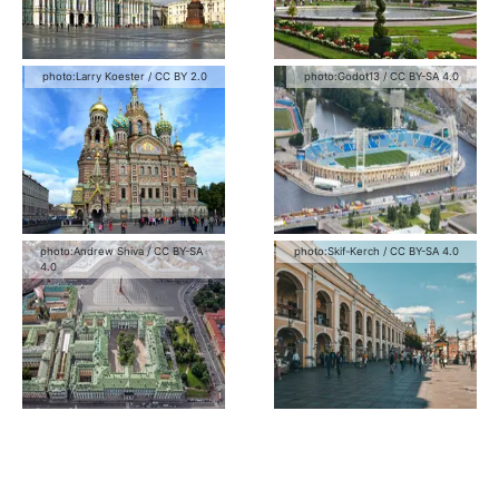
photo:
Larry Koester
/
CC BY 2.0
photo:
Godot13
/
CC BY-SA 4.0
photo:
Andrew Shiva
/
CC BY-SA
photo:
Skif-Kerch
/
CC BY-SA 4.0
4.0