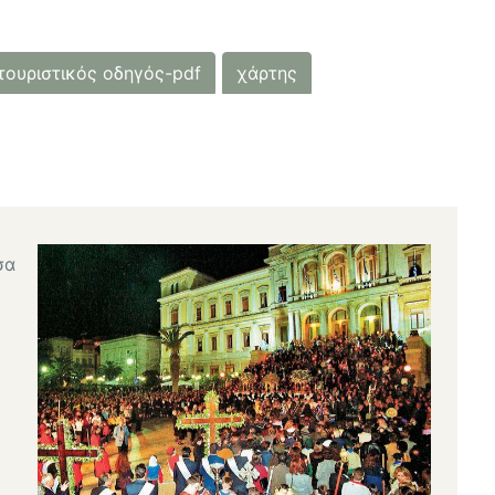
τουριστικός οδηγός-pdf
χάρτης
σα
ο