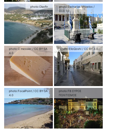
photo:
Olavfin
photo:
Zacharias Mitzelos
/
CC0 1.0
photo:
C messier
/
CC BY-SA
photo:
ElioQoshi
/
CC BY 3.0
4.0
photo:
FocalPoint
/
CC BY-SA
photo:
FB ΣΥΡΟΣ
4.0
ΠΟΛΙΤΙΣΜΟΣ