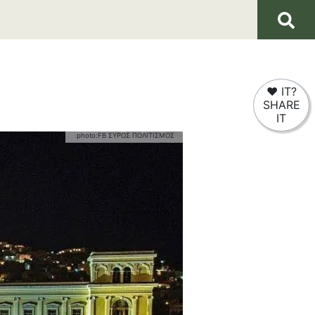
❤
IT?
SHARE
IT
photo:
FB ΣΥΡΟΣ ΠΟΛΙΤΙΣΜΟΣ