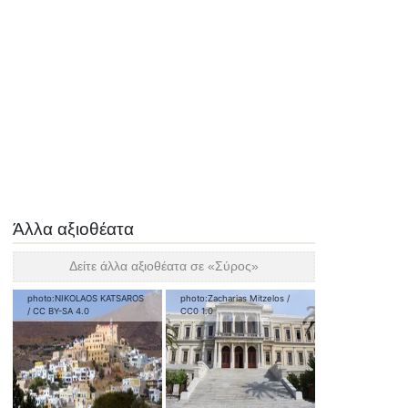
Άλλα αξιοθέατα
Δείτε άλλα αξιοθέατα σε «
Σύρος
»
photo:
NIKOLAOS KATSAROS
photo:
Zacharias Mitzelos
/
/
CC BY-SA 4.0
CC0 1.0