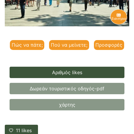
Εισιτήρια
Πώς να πάτε;
Πού να μείνετε;
Προσφορές
Αριθμός likes
Δωρεάν τουριστικός οδηγός-pdf
χάρτης
11
likes