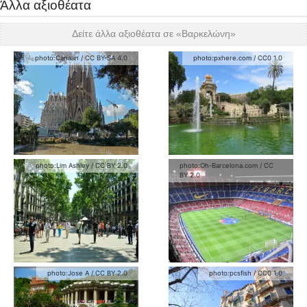
Άλλα αξιοθέατα
Δείτε άλλα αξιοθέατα σε «
Βαρκελώνη
»
photo:
Canaan
/
CC BY-SA 4.0
photo:
pxhere.com
/
CC0 1.0
photo:
Lim Ashley
/
CC BY 2.0
photo:
Oh-Barcelona.com
/
CC
BY 2.0
photo:
Jose A
/
CC BY 2.0
photo:
pcsfish
/
CC0 1.0