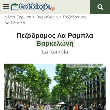
Νότια Ευρώπη
>
Βαρκελώνη
>
Πεζόδρομος
Λα Ράμπλα
Πεζόδρομος Λα Ράμπλα
Βαρκελώνη
La Rambla
photo:
Lim Ashley
/
CC BY 2.0