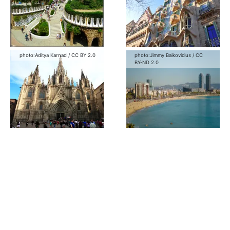
photo:
Aditya Karnad
/
CC BY 2.0
photo:
Jimmy Baikovicius
/
CC
BY-ND 2.0