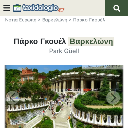
Νότια Ευρώπη
>
Βαρκελώνη
>
Πάρκο Γκουέλ
Πάρκο Γκουέλ
Βαρκελώνη
Park Güell
photo:
Jose A
/
CC BY 2.0