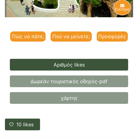
Εισιτήρια
Πώς να πάτε;
Πού να μείνετε;
Προσφορές
Αριθμός likes
Δωρεάν τουριστικός οδηγός-pdf
χάρτης
10
likes