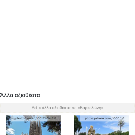
Άλλα αξιοθέατα
Δείτε άλλα αξιοθέατα σε «
Βαρκελώνη
»
photo:
Canaan
/
CC BY-SA 4.0
photo:
pxhere.com
/
CC0 1.0