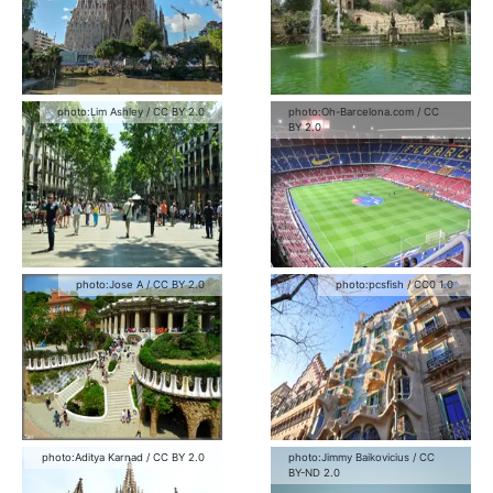
photo:
Lim Ashley
/
CC BY 2.0
photo:
Oh-Barcelona.com
/
CC
BY 2.0
photo:
Jose A
/
CC BY 2.0
photo:
pcsfish
/
CC0 1.0
photo:
Aditya Karnad
/
CC BY 2.0
photo:
Jimmy Baikovicius
/
CC
BY-ND 2.0